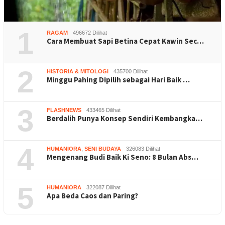
1
RAGAM
496672 Dilihat
Cara Membuat Sapi Betina Cepat Kawin Sec…
2
HISTORIA & MITOLOGI
435700 Dilihat
Minggu Pahing Dipilih sebagai Hari Baik …
3
FLASHNEWS
433465 Dilihat
Berdalih Punya Konsep Sendiri Kembangka…
4
HUMANIORA
,
SENI BUDAYA
326083 Dilihat
Mengenang Budi Baik Ki Seno: 8 Bulan Abs…
5
HUMANIORA
322087 Dilihat
Apa Beda Caos dan Paring?