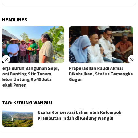
HEADLINES
«
»
Praperadilan Raudi Akmal
Dompet Dhuafa Salurkan 150
Dikabulkan, Status Tersangka
Ribu Liter Air Bersih ke
Gugur
Pelosok Gunungkidul
TAG:
KEDUNG WANGLU
Usaha Konservasi Lahan oleh Kelompok
Prambutan Indah di Kedung Wanglu