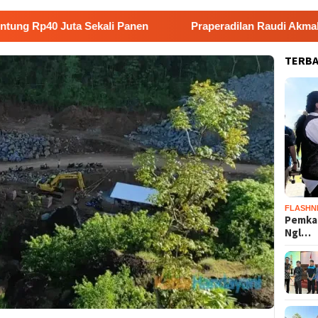
uta Sekali Panen
Praperadilan Raudi Akmal Dikabulkan
TERB
FLASHN
Pemka
Ngl…