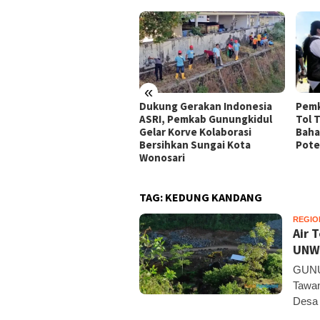
«
peradilan Raudi Akmal
Dukung Gerakan Indonesia
Pemk
abulkan, Status
ASRI, Pemkab Gunungkidul
Tol 
rsangka Gugur
Gelar Korve Kolaborasi
Baha
Bersihkan Sungai Kota
Pote
Wonosari
TAG:
KEDUNG KANDANG
REGIO
Air 
UNW
GUNU
Tawan
Desa