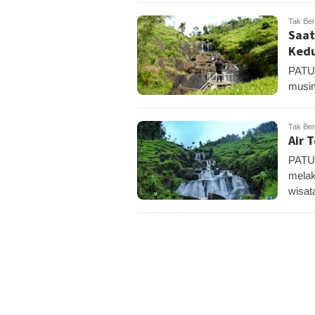
Tak Ber
Saat
Ked
PATUK
musim
Tak Ber
Air 
PATUK
melak
wisat