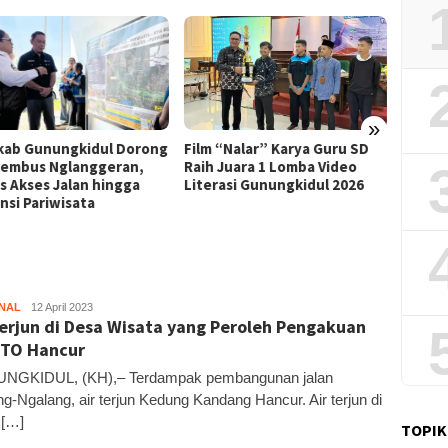
»
Film “Nalar” Karya Guru SD
ab Gunungkidul Dorong
Kerja 
Raih Juara 1 Lomba Video
Tembus Nglanggeran,
Roni B
Literasi Gunungkidul 2026
s Akses Jalan hingga
Melon
nsi Pariwisata
Sekali
NAL
Kandar
12 April 2023
Terjun di Desa Wisata yang Peroleh Pengakuan
TO Hancur
NGKIDUL, (KH),– Terdampak pembangunan jalan
g-Ngalang, air terjun Kedung Kandang Hancur. Air terjun di
 […]
TOPIK