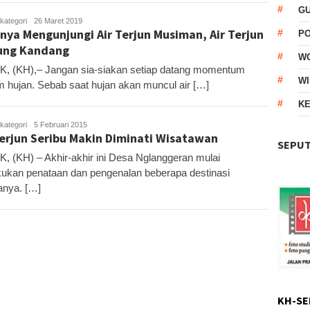
G
kategori
Kandar
26 Maret 2019
nya Mengunjungi Air Terjun Musiman, Air Terjun
P
ung Kandang
W
, (KH),– Jangan sia-siakan setiap datang momentum
WI
 hujan. Sebab saat hujan akan muncul air […]
KE
kategori
KH
5 Februari 2015
Terjun Seribu Makin Diminati Wisatawan
SEPUT
, (KH) – Akhir-akhir ini Desa Nglanggeran mulai
ukan penataan dan pengenalan beberapa destinasi
anya. […]
KH-SE