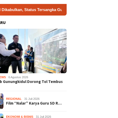
, Status Tersangka Gugur
Dukung Gerakan Indonesia ASR
ARU
EWS
6 Agustus 2026
b Gunungkidul Dorong Tol Tembus
REGIONAL
31 Juli 2026
Film “Nalar” Karya Guru SD R…
EKONOMI & BISNIS
31 Juli 2026