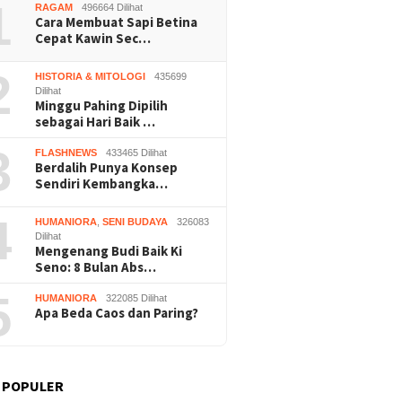
1
RAGAM
496664 Dilihat
Cara Membuat Sapi Betina
Cepat Kawin Sec…
2
HISTORIA & MITOLOGI
435699
Dilihat
Minggu Pahing Dipilih
sebagai Hari Baik …
Praperadilan Raudi Akmal
Dukung 
Buruh Bangunan Sepi,
Dikabulkan, Status
ASRI, P
anting Stir Tanam
3
FLASHNEWS
433465 Dilihat
Tersangka Gugur
Gelar K
 Untung Rp40 Juta
Berdalih Punya Konsep
Bersihk
 Panen
Sendiri Kembangka…
Wonosar
4
HUMANIORA
,
SENI BUDAYA
326083
Dilihat
Mengenang Budi Baik Ki
Seno: 8 Bulan Abs…
5
HUMANIORA
322085 Dilihat
Apa Beda Caos dan Paring?
 POPULER