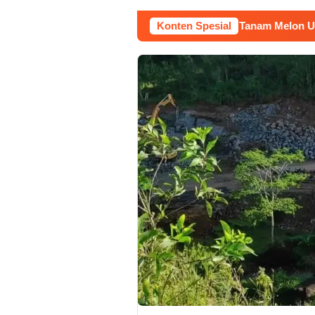
h Bangunan Sepi, Roni Banting Stir Tanam Melon Untung Rp40 J
Konten Spesial