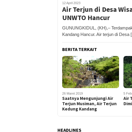
12 April 2023
Air Terjun di Desa Wi
UNWTO Hancur
GUNUNGKIDUL, (KH),– Terdampak p
Kandang Hancur. Air terjun di Desa 
BERITA TERKAIT
26 Maret 2019
5 Feb
Saatnya Mengunjungi Air
Air 
Terjun Musiman, Air Terjun
Dim
Kedung Kandang
HEADLINES