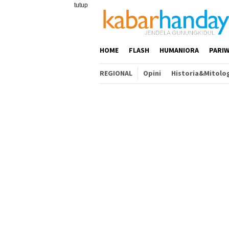
Loncat
tutup
ke
konten
HOME
FLASH
HUMANIORA
PARIW
REGIONAL
Opini
Historia&Mitolo