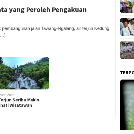
sata yang Peroleh Pengakuan
embangunan jalan Tawang-Ngalang, air terjun Kedung
[…]
TERP
ruari 2015
Terjun Seribu Makin
inati Wisatawan