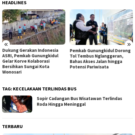
HEADLINES
«
»
Dukung Gerakan Indonesia
Pemkab Gunungkidul Dorong
ASRI, Pemkab Gunungkidul
Tol Tembus Nglanggeran,
Gelar Korve Kolaborasi
Bahas Akses Jalan hingga
Bersihkan Sungai Kota
Potensi Pariwisata
Wonosari
TAG:
KECELAKAAN TERLINDAS BUS
Sopir Cadangan Bus Wisatawan Terlindas
Roda Hingga Meninggal
TERBARU