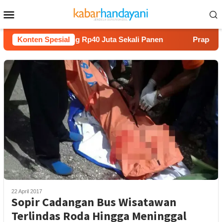
Loncat
Menu
ke
Mobile
konten
am Melon Untung Rp40 Juta Sekali Panen
Konten Spesial
Praperadilan R
22 April 2017
Sopir Cadangan Bus Wisatawan
Terlindas Roda Hingga Meninggal