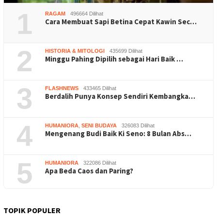
1
RAGAM
496664 Dilihat
Cara Membuat Sapi Betina Cepat Kawin Sec…
2
HISTORIA & MITOLOGI
435699 Dilihat
Minggu Pahing Dipilih sebagai Hari Baik …
3
FLASHNEWS
433465 Dilihat
Berdalih Punya Konsep Sendiri Kembangka…
4
HUMANIORA
,
SENI BUDAYA
326083 Dilihat
Mengenang Budi Baik Ki Seno: 8 Bulan Abs…
5
HUMANIORA
322086 Dilihat
Apa Beda Caos dan Paring?
TOPIK POPULER