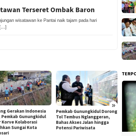
atawan Terseret Ombak Baron
gan wisatawan ke Pantai naik tajam pada hari
 […]
TERP
»
Film “Nalar” Karya Guru SD
ab Gunungkidul Dorong
Kerja 
Raih Juara 1 Lomba Video
Tembus Nglanggeran,
Roni B
Literasi Gunungkidul 2026
s Akses Jalan hingga
Melon
nsi Pariwisata
Sekali