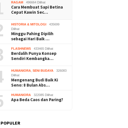
1
RAGAM
496664 Dilihat
Cara Membuat Sapi Betina
Cepat Kawin Sec…
2
HISTORIA & MITOLOGI
435699
Dilihat
Minggu Pahing Dipilih
sebagai Hari Baik …
3
FLASHNEWS
433465 Dilihat
Berdalih Punya Konsep
Sendiri Kembangka…
4
HUMANIORA
,
SENI BUDAYA
326083
Dilihat
Mengenang Budi Baik Ki
Seno: 8 Bulan Abs…
5
HUMANIORA
322085 Dilihat
Apa Beda Caos dan Paring?
 POPULER