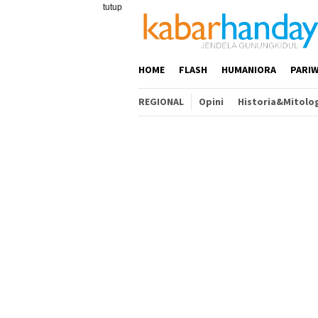
Loncat
tutup
ke
konten
HOME
FLASH
HUMANIORA
PARIW
REGIONAL
Opini
Historia&Mitolo