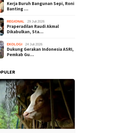
Kerja Buruh Bangunan Sepi, Roni
Banting …
REGIONAL
29 Juli 2026
Praperadilan Raudi Akmal
Dikabulkan, Sta…
EKOLOGI
24 Juli 2026
Dukung Gerakan Indonesia ASRI,
Pemkab Gu…
OPULER
Praperadilan Raudi Akmal
Dukung 
Buruh Bangunan Sepi,
Dikabulkan, Status
ASRI, P
anting Stir Tanam
Tersangka Gugur
Gelar K
 Untung Rp40 Juta
Bersihk
 Panen
Wonosar