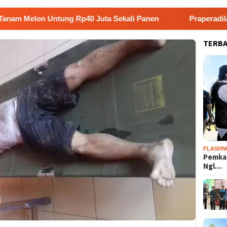
Untung Rp40 Juta Sekali Panen
Praperadilan Raudi Akma
TERB
FLASHN
Pemka
Ngl…