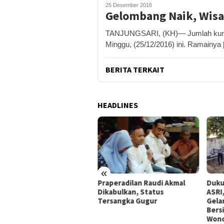
25 Desember 2016
Gelombang Naik, Wis
TANJUNGSARI, (KH)— Jumlah kunjun
Minggu, (25/12/2016) ini. Ramainya
BERITA TERKAIT
HEADLINES
«
peradilan Raudi Akmal
Dukung Gerakan Indonesia
Pemk
abulkan, Status
ASRI, Pemkab Gunungkidul
Tol 
rsangka Gugur
Gelar Korve Kolaborasi
Baha
Bersihkan Sungai Kota
Pote
Wonosari