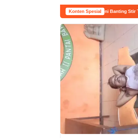
Kerja Buruh Bangunan Sepi, Roni Banting Stir Tanam Melon 
Konten Spesial