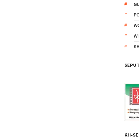
G
P
W
WI
KE
SEPUT
KH-SE