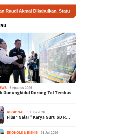
l Dikabulkan, Status Tersangka Gugur
Dukung Gerakan 
ARU
EWS
6 Agustus 2026
b Gunungkidul Dorong Tol Tembus
REGIONAL
31 Juli 2026
Film “Nalar” Karya Guru SD R…
EKONOMI & BISNIS
31 Juli 2026