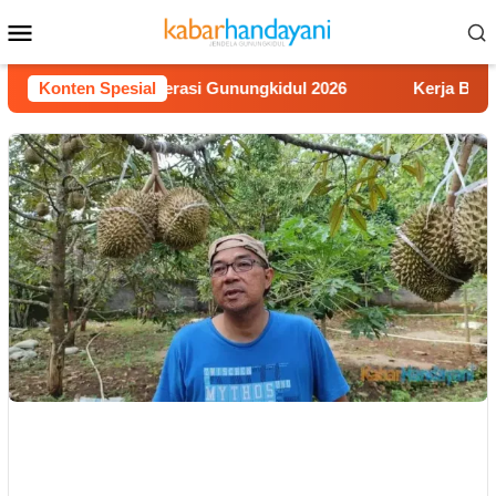
Loncat
Menu
ke
Mobile
konten
omba Video Literasi Gunungkidul 2026
Konten Spesial
Kerja Buruh Bang