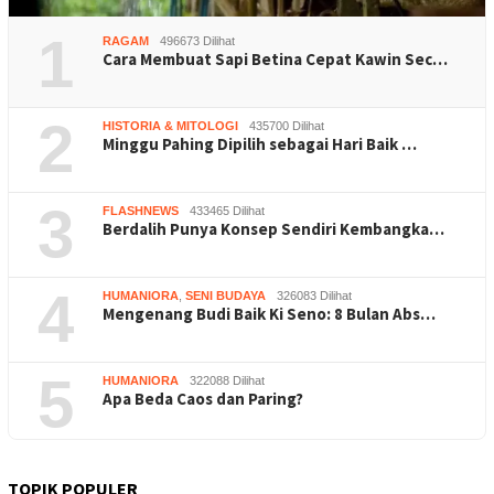
1
RAGAM
496673 Dilihat
Cara Membuat Sapi Betina Cepat Kawin Sec…
2
HISTORIA & MITOLOGI
435700 Dilihat
Minggu Pahing Dipilih sebagai Hari Baik …
3
FLASHNEWS
433465 Dilihat
Berdalih Punya Konsep Sendiri Kembangka…
4
HUMANIORA
,
SENI BUDAYA
326083 Dilihat
Mengenang Budi Baik Ki Seno: 8 Bulan Abs…
5
HUMANIORA
322088 Dilihat
Apa Beda Caos dan Paring?
TOPIK POPULER