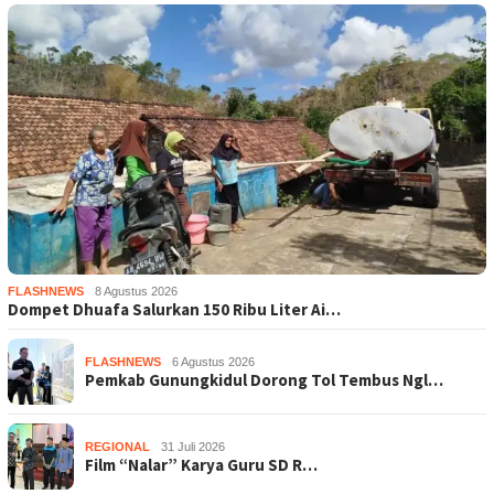
FLASHNEWS
8 Agustus 2026
Dompet Dhuafa Salurkan 150 Ribu Liter Ai…
FLASHNEWS
6 Agustus 2026
Pemkab Gunungkidul Dorong Tol Tembus Ngl…
REGIONAL
31 Juli 2026
Film “Nalar” Karya Guru SD R…