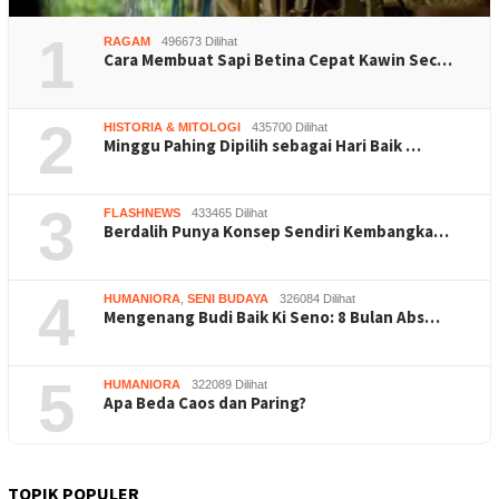
1
RAGAM
496673 Dilihat
Cara Membuat Sapi Betina Cepat Kawin Sec…
2
HISTORIA & MITOLOGI
435700 Dilihat
Minggu Pahing Dipilih sebagai Hari Baik …
3
FLASHNEWS
433465 Dilihat
Berdalih Punya Konsep Sendiri Kembangka…
4
HUMANIORA
,
SENI BUDAYA
326084 Dilihat
Mengenang Budi Baik Ki Seno: 8 Bulan Abs…
5
HUMANIORA
322089 Dilihat
Apa Beda Caos dan Paring?
TOPIK POPULER