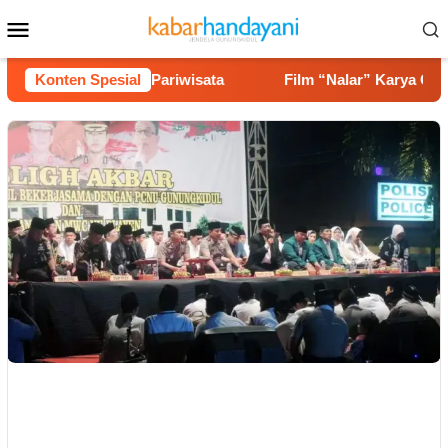
Loncat
Menu
ke
Mobile
konten
ingga Potensi Pariwisata
Konten Spesial
Film “Nalar” Karya Guru SD R