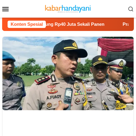
Loncat
Menu
ke
Mobile
konten
nam Melon Untung Rp40 Juta Sekali Panen
Konten Spesial
Praperadilan