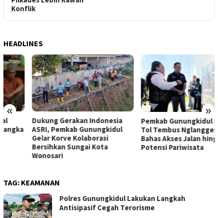
Konflik
HEADLINES
«
»
Dukung Gerakan Indonesia
Pemkab Gunungkidul Dorong
ASRI, Pemkab Gunungkidul
Tol Tembus Nglanggeran,
Gelar Korve Kolaborasi
Bahas Akses Jalan hingga
Bersihkan Sungai Kota
Potensi Pariwisata
Wonosari
TAG:
KEAMANAN
Polres Gunungkidul Lakukan Langkah
Antisipasif Cegah Terorisme