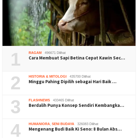
1
RAGAM
496671 Dilihat
Cara Membuat Sapi Betina Cepat Kawin Sec…
2
HISTORIA & MITOLOGI
435700 Dilihat
Minggu Pahing Dipilih sebagai Hari Baik …
3
FLASHNEWS
433465 Dilihat
Berdalih Punya Konsep Sendiri Kembangka…
4
HUMANIORA
,
SENI BUDAYA
326083 Dilihat
Mengenang Budi Baik Ki Seno: 8 Bulan Abs…