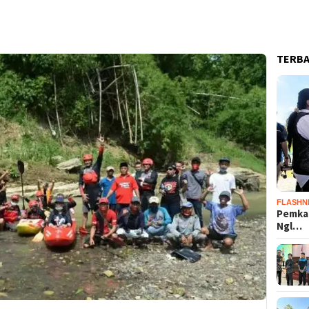
TERB
FLASHN
Pemka
Ngl…