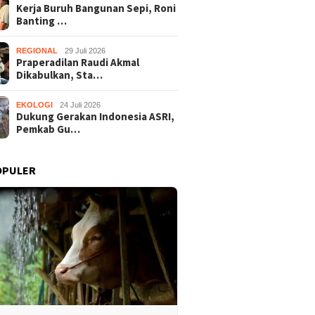
Kerja Buruh Bangunan Sepi, Roni
Banting …
REGIONAL
29 Juli 2026
Praperadilan Raudi Akmal
Dikabulkan, Sta…
EKOLOGI
24 Juli 2026
Dukung Gerakan Indonesia ASRI,
Pemkab Gu…
OPULER
Buruh Bangunan Sepi,
Praperadilan Raudi Akmal
Dukung 
anting Stir Tanam
Dikabulkan, Status
ASRI, P
 Untung Rp40 Juta
Tersangka Gugur
Gelar K
 Panen
Bersihk