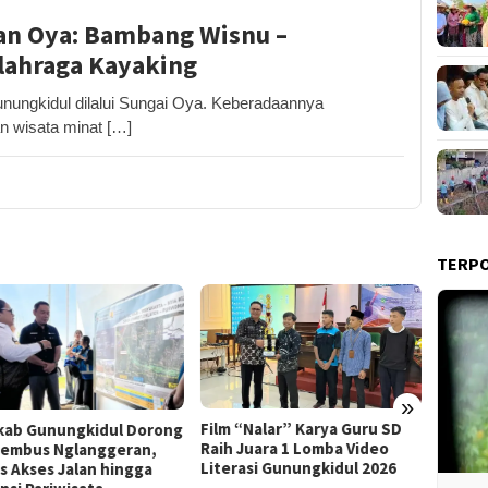
an Oya: Bambang Wisnu –
lahraga Kayaking
ngkidul dilalui Sungai Oya. Keberadaannya
n wisata minat […]
TERP
»
Film “Nalar” Karya Guru SD
Kerja 
ab Gunungkidul Dorong
Raih Juara 1 Lomba Video
Roni B
Tembus Nglanggeran,
Literasi Gunungkidul 2026
Melon
s Akses Jalan hingga
Sekali