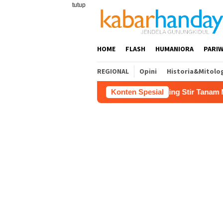
Loncat
tutup
ke
konten
HOME
FLASH
HUMANIORA
PARIW
REGIONAL
Opini
Historia&Mitolo
rja Buruh Bangunan Sepi, Roni Banting Stir Tanam Melon Untun
Konten Spesial