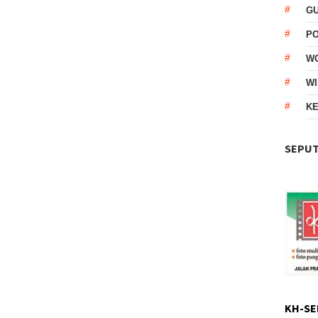
G
P
W
WI
KE
SEPUT
KH-SE