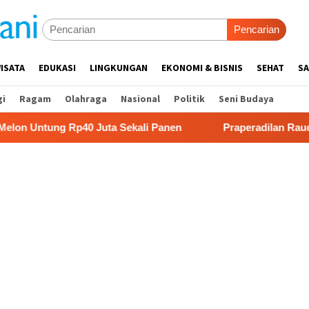
Pencarian
ISATA
EDUKASI
LINGKUNGAN
EKONOMI & BISNIS
SEHAT
SA
gi
Ragam
Olahraga
Nasional
Politik
Seni Budaya
g Rp40 Juta Sekali Panen
Praperadilan Raudi Akmal Dik