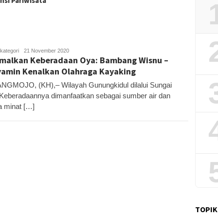
nsi Pariwisata
kategori
Kandar
21 November 2020
malkan Keberadaan Oya: Bambang Wisnu –
amin Kenalkan Olahraga Kayaking
GMOJO, (KH),– Wilayah Gunungkidul dilalui Sungai
Keberadaannya dimanfaatkan sebagai sumber air dan
a minat […]
TOPIK