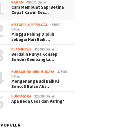
1
RAGAM
496671 Dilihat
Wonosar
Cara Membuat Sapi Betina
Cepat Kawin Sec…
2
HISTORIA & MITOLOGI
435699
Dilihat
Minggu Pahing Dipilih
sebagai Hari Baik …
3
FLASHNEWS
433465 Dilihat
Berdalih Punya Konsep
Sendiri Kembangka…
4
HUMANIORA
,
SENI BUDAYA
326083
Dilihat
Mengenang Budi Baik Ki
Seno: 8 Bulan Abs…
5
HUMANIORA
322086 Dilihat
Apa Beda Caos dan Paring?
 POPULER