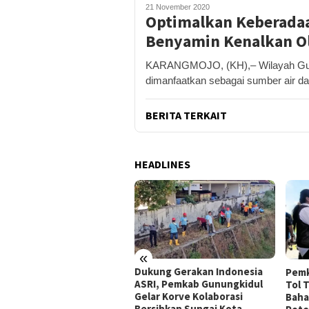
21 November 2020
Optimalkan Keberada
Benyamin Kenalkan O
KARANGMOJO, (KH),– Wilayah Gunu
dimanfaatkan sebagai sumber air da
BERITA TERKAIT
HEADLINES
«
peradilan Raudi Akmal
Dukung Gerakan Indonesia
Pemk
abulkan, Status
ASRI, Pemkab Gunungkidul
Tol 
rsangka Gugur
Gelar Korve Kolaborasi
Baha
Bersihkan Sungai Kota