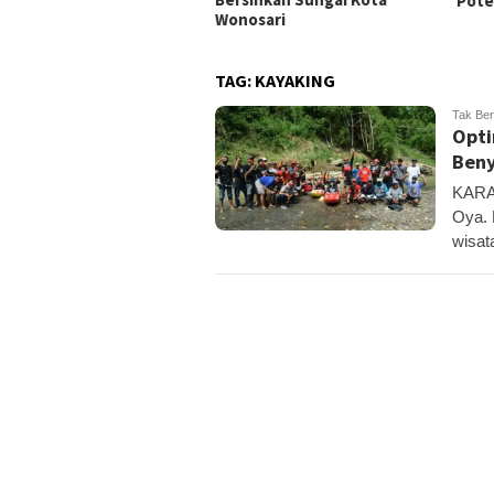
Pote
Wonosari
TAG:
KAYAKING
Tak Ber
Opti
Beny
KARAN
Oya. 
wisat