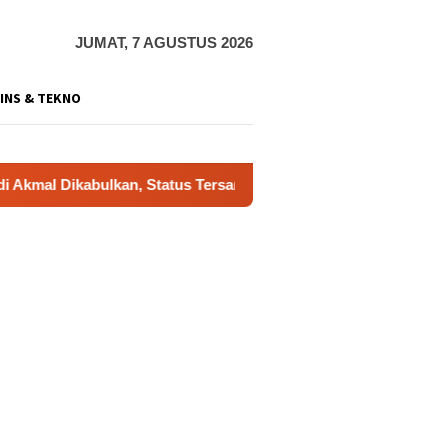
JUMAT, 7 AGUSTUS 2026
INS & TEKNO
abulkan, Status Tersangka Gugur
Dukung Gerakan Indon