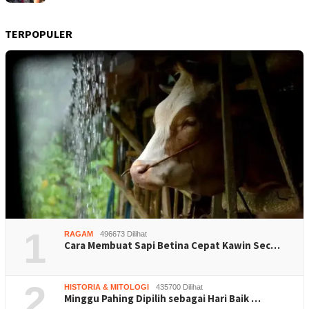
TERPOPULER
1
RAGAM
496673 Dilihat
Cara Membuat Sapi Betina Cepat Kawin Sec…
2
HISTORIA & MITOLOGI
435700 Dilihat
Minggu Pahing Dipilih sebagai Hari Baik …