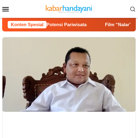
Loncat
Menu
ke
Mobile
konten
Jalan hingga Potensi Pariwisata
Konten Spesial
Film “Nalar” Karya G