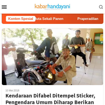
Loncat
Menu
ke
Mobile
konten
Untung Rp40 Juta Sekali Panen
Konten Spesial
Praperadilan Raudi Akm
10 Mei 2018
Kendaraan Difabel Ditempel Sticker,
Pengendara Umum Diharap Berikan