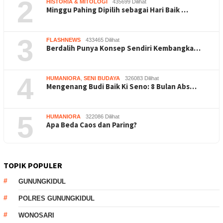
2
HISTORIA & MITOLOGI
435699 Dilihat
Minggu Pahing Dipilih sebagai Hari Baik …
3
FLASHNEWS
433465 Dilihat
Berdalih Punya Konsep Sendiri Kembangka…
4
HUMANIORA
,
SENI BUDAYA
326083 Dilihat
Mengenang Budi Baik Ki Seno: 8 Bulan Abs…
5
HUMANIORA
322086 Dilihat
Apa Beda Caos dan Paring?
TOPIK POPULER
GUNUNGKIDUL
POLRES GUNUNGKIDUL
WONOSARI