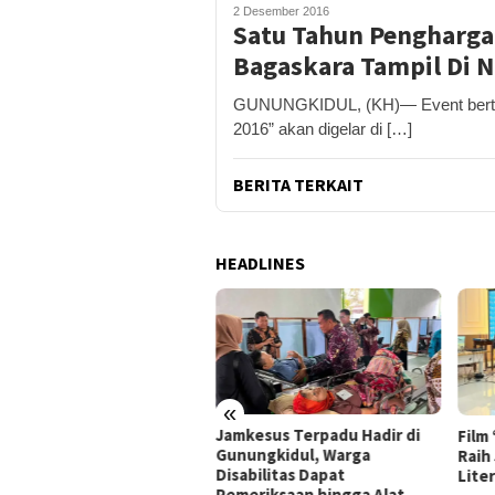
2 Desember 2016
Satu Tahun Pengharga
Bagaskara Tampil Di 
GUNUNGKIDUL, (KH)— Event bertaj
2016” akan digelar di […]
BERITA TERKAIT
HEADLINES
«
ung Gerakan Indonesia
Jamkesus Terpadu Hadir di
Film
I, Pemkab Gunungkidul
Gunungkidul, Warga
Raih
ar Korve Kolaborasi
Disabilitas Dapat
Lite
sihkan Sungai Kota
Pemeriksaan hingga Alat