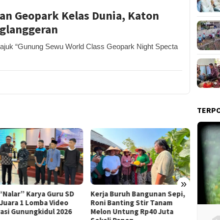
an Geopark Kelas Dunia, Katon
Nglanggeran
uk “Gunung Sewu World Class Geopark Night Specta
TERP
»
Praper
 “Nalar” Karya Guru SD
Kerja Buruh Bangunan Sepi,
Dikabu
 Juara 1 Lomba Video
Roni Banting Stir Tanam
Tersa
rasi Gunungkidul 2026
Melon Untung Rp40 Juta