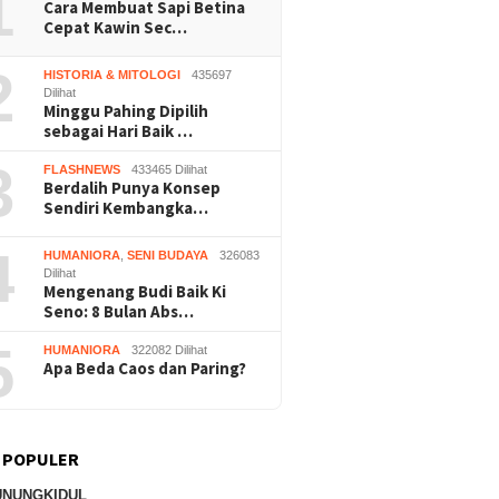
1
Cara Membuat Sapi Betina
Wonosari
Bantu
Cepat Kawin Sec…
2
HISTORIA & MITOLOGI
435697
Dilihat
Minggu Pahing Dipilih
sebagai Hari Baik …
3
FLASHNEWS
433465 Dilihat
Berdalih Punya Konsep
Sendiri Kembangka…
4
HUMANIORA
,
SENI BUDAYA
326083
Dilihat
Mengenang Budi Baik Ki
Seno: 8 Bulan Abs…
5
HUMANIORA
322082 Dilihat
Apa Beda Caos dan Paring?
 POPULER
UNUNGKIDUL