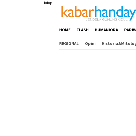
Loncat
tutup
ke
konten
HOME
FLASH
HUMANIORA
PARIW
REGIONAL
Opini
Historia&Mitolo