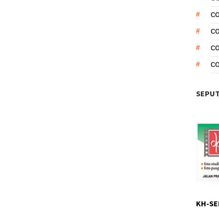
CO
CO
C
C
SEPUT
KH-SE