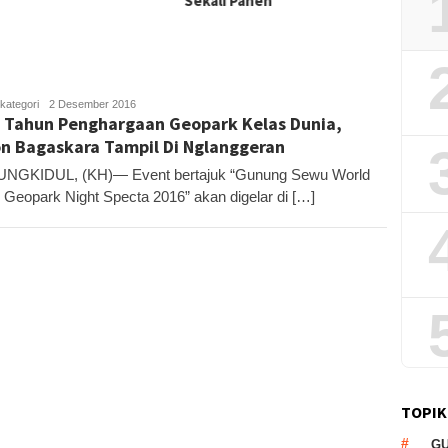
Sekali Panen
kategori
Kandar
2 Desember 2016
 Tahun Penghargaan Geopark Kelas Dunia,
n Bagaskara Tampil Di Nglanggeran
NGKIDUL, (KH)— Event bertajuk “Gunung Sewu World
 Geopark Night Specta 2016” akan digelar di […]
TOPIK
G