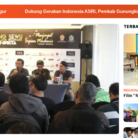
Dukung Gerakan Indonesia ASRI, Pemkab Gunungkidul Gelar Kor
TERB
REGION
Film “