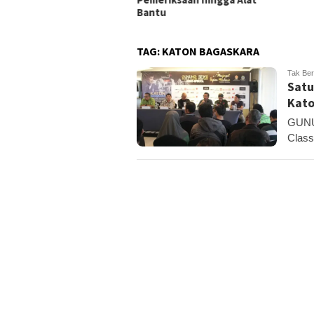
nosari
Bantu
TAG:
KATON BAGASKARA
Tak Ber
Satu
Kato
GUNU
Class