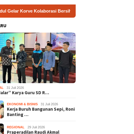
ve Kolaborasi Bersihkan Sungai Kota Wonosari
Jamkes
ARU
AL
31 Juli 2026
Nalar” Karya Guru SD R…
EKONOMI & BISNIS
31 Juli 2026
Kerja Buruh Bangunan Sepi, Roni
Banting …
REGIONAL
29 Juli 2026
Praperadilan Raudi Akmal