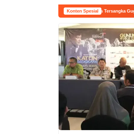
dilan Raudi Akmal Dikabulkan, Status Tersangka Gugur
Konten Spesial