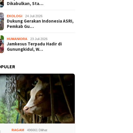
Dikabulkan, Sta…
EKOLOGI
24 Juli 2026
Dukung Gerakan Indonesia ASRI,
Pemkab Gu…
HUMANIORA
23 Juli 2026
Jamkesus Terpadu Hadir di
Gunungkidul, W…
OPULER
adilan Raudi Akmal
Dukung Gerakan Indonesia
Jamkesu
lkan, Status
ASRI, Pemkab Gunungkidul
Gunungk
ngka Gugur
Gelar Korve Kolaborasi
Disabili
RAGAM
496661 Dilihat
Bersihkan Sungai Kota
Pemerik