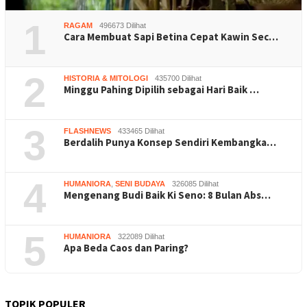
1
RAGAM
496673 Dilihat
Cara Membuat Sapi Betina Cepat Kawin Sec…
2
HISTORIA & MITOLOGI
435700 Dilihat
Minggu Pahing Dipilih sebagai Hari Baik …
3
FLASHNEWS
433465 Dilihat
Berdalih Punya Konsep Sendiri Kembangka…
4
HUMANIORA
,
SENI BUDAYA
326085 Dilihat
Mengenang Budi Baik Ki Seno: 8 Bulan Abs…
5
HUMANIORA
322089 Dilihat
Apa Beda Caos dan Paring?
TOPIK POPULER