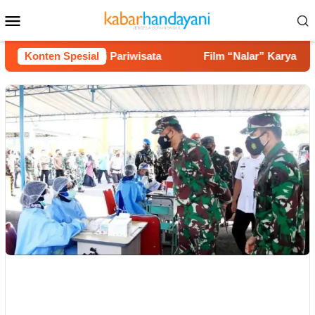
Loncat
Menu
ke
Mobile
konten
ingga Potensi Pariwisata
Konten Spesial
Film “Nalar” Karya Guru SD 