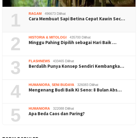
1
RAGAM
496673 Dilihat
Cara Membuat Sapi Betina Cepat Kawin Sec…
2
HISTORIA & MITOLOGI
435700 Dilihat
Minggu Pahing Dipilih sebagai Hari Baik …
3
FLASHNEWS
433465 Dilihat
Berdalih Punya Konsep Sendiri Kembangka…
4
HUMANIORA
,
SENI BUDAYA
326083 Dilihat
Mengenang Budi Baik Ki Seno: 8 Bulan Abs…
5
HUMANIORA
322088 Dilihat
Apa Beda Caos dan Paring?