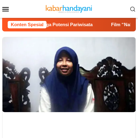
Loncat
Menu
ke
Mobile
konten
es Jalan hingga Potensi Pariwisata
Konten Spesial
Film “Nalar” Karya