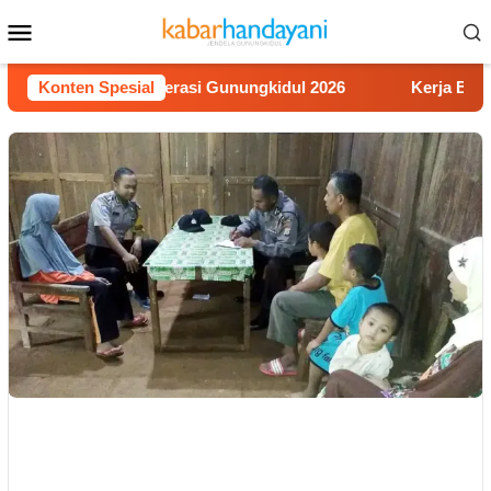
Loncat
Menu
ke
Mobile
konten
omba Video Literasi Gunungkidul 2026
Konten Spesial
Kerja Buruh Bang