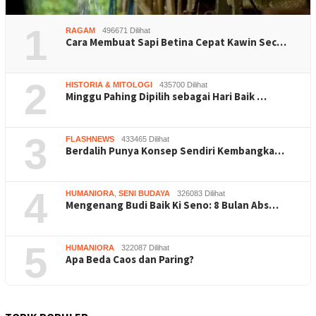
1
RAGAM
496671 Dilihat
Cara Membuat Sapi Betina Cepat Kawin Sec…
2
HISTORIA & MITOLOGI
435700 Dilihat
Minggu Pahing Dipilih sebagai Hari Baik …
3
FLASHNEWS
433465 Dilihat
Berdalih Punya Konsep Sendiri Kembangka…
4
HUMANIORA
,
SENI BUDAYA
326083 Dilihat
Mengenang Budi Baik Ki Seno: 8 Bulan Abs…
5
HUMANIORA
322087 Dilihat
Apa Beda Caos dan Paring?