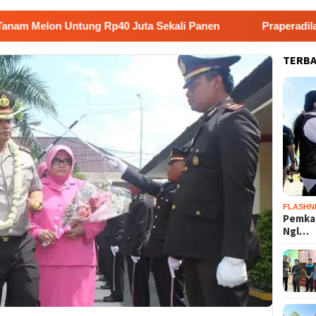
n Untung Rp40 Juta Sekali Panen
Praperadilan Raudi Ak
TERB
FLASHN
Pemka
Ngl…