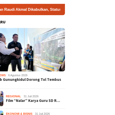
mal Dikabulkan, Status Tersangka Gugur
Dukung Gerakan
ARU
EWS
6 Agustus 2026
b Gunungkidul Dorong Tol Tembus
REGIONAL
31 Juli 2026
Film “Nalar” Karya Guru SD R…
EKONOMI & BISNIS
31 Juli 2026