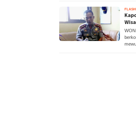
FLAS
Kapo
Wisa
WONOS
berko
mewuj