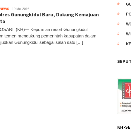
G
HNEWS
Kandar
19 Mei 2016
lres Gunungkidul Baru, Dukung Kemajuan
P
ta
W
ARI, (KH)— Kepolisian resort Gunungkidul
WI
mitemen mendukung pemerintah kabupatan dalam
udkan Gunungkidul sebagai salah satu […]
KE
SEPUT
KH-SE