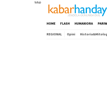
Loncat
tutup
ke
konten
HOME
FLASH
HUMANIORA
PARIW
REGIONAL
Opini
Historia&Mitolo