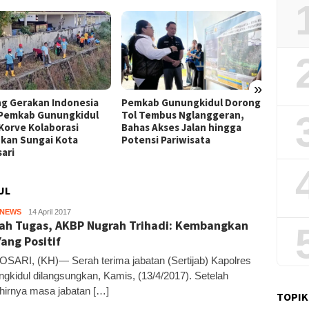
»
Film “Nalar” Karya Guru SD
ab Gunungkidul Dorong
Kerja 
Raih Juara 1 Lomba Video
Tembus Nglanggeran,
Roni B
Literasi Gunungkidul 2026
s Akses Jalan hingga
Melon
nsi Pariwisata
Sekali
UL
HNEWS
Kandar
14 April 2017
ah Tugas, AKBP Nugrah Trihadi: Kembangkan
Yang Positif
ARI, (KH)— Serah terima jabatan (Sertijab) Kapolres
gkidul dilangsungkan, Kamis, (13/4/2017). Setelah
hirnya masa jabatan […]
TOPIK