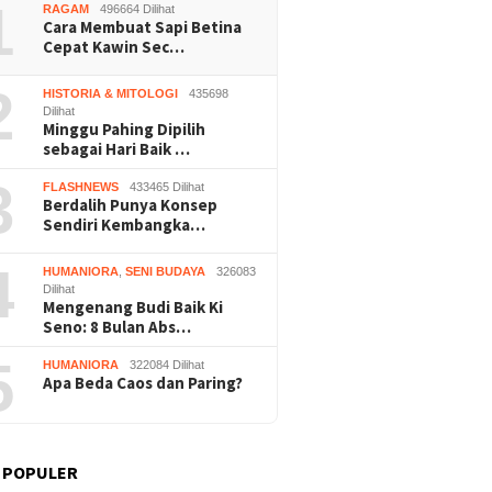
1
RAGAM
496664 Dilihat
Cara Membuat Sapi Betina
Cepat Kawin Sec…
2
HISTORIA & MITOLOGI
435698
Dilihat
Minggu Pahing Dipilih
sebagai Hari Baik …
Praperadilan Raudi Akmal
Dukung 
Buruh Bangunan Sepi,
Dikabulkan, Status
ASRI, P
anting Stir Tanam
3
FLASHNEWS
433465 Dilihat
Tersangka Gugur
Gelar K
 Untung Rp40 Juta
Berdalih Punya Konsep
Bersihk
 Panen
Sendiri Kembangka…
Wonosar
4
HUMANIORA
,
SENI BUDAYA
326083
Dilihat
Mengenang Budi Baik Ki
Seno: 8 Bulan Abs…
5
HUMANIORA
322084 Dilihat
Apa Beda Caos dan Paring?
 POPULER