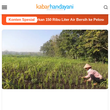
Loncat
Menu
ke
Mobile
konten
t Dhuafa Salurkan 150 Ribu Liter Air Bersih ke Pelosok Gunung
Konten Spesial