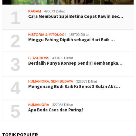
1
RAGAM
496673 Dilihat
Cara Membuat Sapi Betina Cepat Kawin Sec…
2
HISTORIA & MITOLOGI
435700 Dilihat
Minggu Pahing Dipilih sebagai Hari Baik …
3
FLASHNEWS
433465 Dilihat
Berdalih Punya Konsep Sendiri Kembangka…
4
HUMANIORA
,
SENI BUDAYA
326083 Dilihat
Mengenang Budi Baik Ki Seno: 8 Bulan Abs…
5
HUMANIORA
322088 Dilihat
Apa Beda Caos dan Paring?
TOPIK POPULER