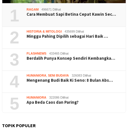
1
RAGAM
496671 Dilihat
Cara Membuat Sapi Betina Cepat Kawin Sec…
2
HISTORIA & MITOLOGI
435699 Dilihat
Minggu Pahing Dipilih sebagai Hari Baik …
3
FLASHNEWS
433465 Dilihat
Berdalih Punya Konsep Sendiri Kembangka…
4
HUMANIORA
,
SENI BUDAYA
326083 Dilihat
Mengenang Budi Baik Ki Seno: 8 Bulan Abs…
5
HUMANIORA
322086 Dilihat
Apa Beda Caos dan Paring?
TOPIK POPULER