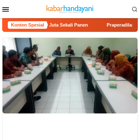
Loncat
Menu
ke
Mobile
konten
n Untung Rp40 Juta Sekali Panen
Konten Spesial
Praperadilan Raudi A