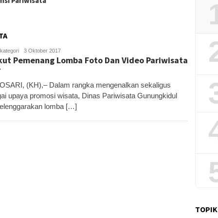
nsi Pariwisata
Sekali
TA
kategori
Kandar
3 Oktober 2017
kut Pemenang Lomba Foto Dan Video Pariwisata
7
SARI, (KH),– Dalam rangka mengenalkan sekaligus
ai upaya promosi wisata, Dinas Pariwisata Gunungkidul
lenggarakan lomba […]
TOPIK