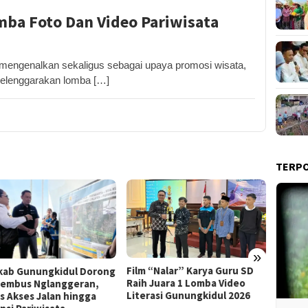
ba Foto Dan Video Pariwisata
ngenalkan sekaligus sebagai upaya promosi wisata,
yelenggarakan lomba […]
TERP
»
Film “Nalar” Karya Guru SD
ab Gunungkidul Dorong
Kerja 
Raih Juara 1 Lomba Video
Tembus Nglanggeran,
Roni B
Literasi Gunungkidul 2026
s Akses Jalan hingga
Melon