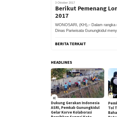
3 Oktober 2017
Berikut Pemenang Lom
2017
WONOSARI, (KH),– Dalam rangka me
Dinas Pariwisata Gunungkidul men
BERITA TERKAIT
HEADLINES
«
peradilan Raudi Akmal
Dukung Gerakan Indonesia
Pemk
abulkan, Status
ASRI, Pemkab Gunungkidul
Tol 
rsangka Gugur
Gelar Korve Kolaborasi
Baha
Bersihkan Sungai Kota