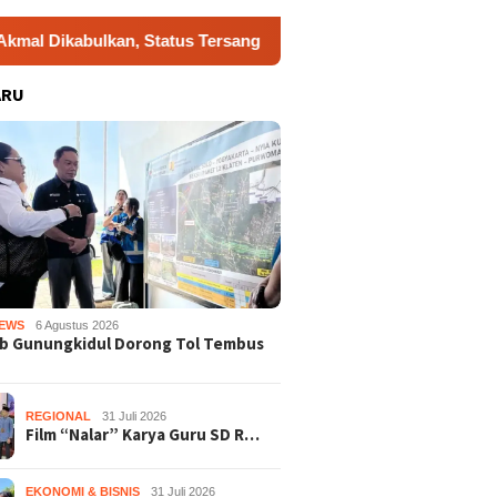
ulkan, Status Tersangka Gugur
Dukung Gerakan Indones
ARU
EWS
6 Agustus 2026
b Gunungkidul Dorong Tol Tembus
REGIONAL
31 Juli 2026
Film “Nalar” Karya Guru SD R…
EKONOMI & BISNIS
31 Juli 2026