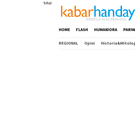
Loncat
tutup
ke
konten
HOME
FLASH
HUMANIORA
PARIW
REGIONAL
Opini
Historia&Mitolo