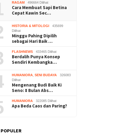
 Panen
1
RAGAM
496664 Dilihat
Wonosar
Cara Membuat Sapi Betina
Cepat Kawin Sec…
2
HISTORIA & MITOLOGI
435699
Dilihat
Minggu Pahing Dipilih
sebagai Hari Baik …
3
FLASHNEWS
433465 Dilihat
Berdalih Punya Konsep
Sendiri Kembangka…
4
HUMANIORA
,
SENI BUDAYA
326083
Dilihat
Mengenang Budi Baik Ki
Seno: 8 Bulan Abs…
5
HUMANIORA
322085 Dilihat
Apa Beda Caos dan Paring?
 POPULER