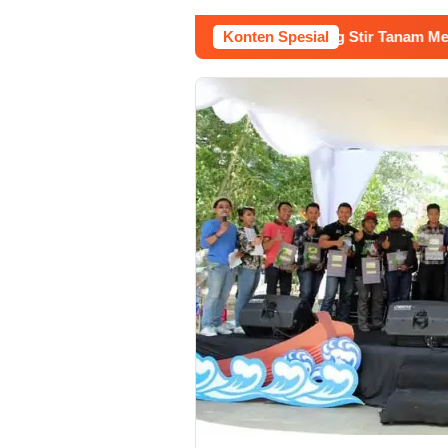
 Buruh Bangunan Sepi, Roni Banting Stir Tanam Melon Untung 
Konten Spesial