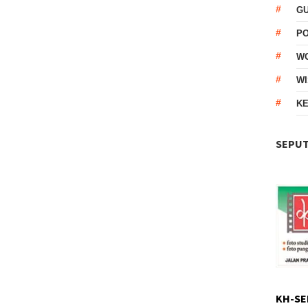
G
P
W
WI
KE
SEPUT
KH-SE