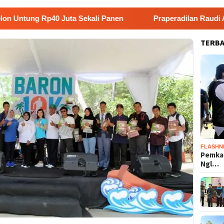
Rp40 Juta Sekali Panen
Praperadilan Raudi Akmal Dikab
TERB
FLASHN
Pemka
Ngl…