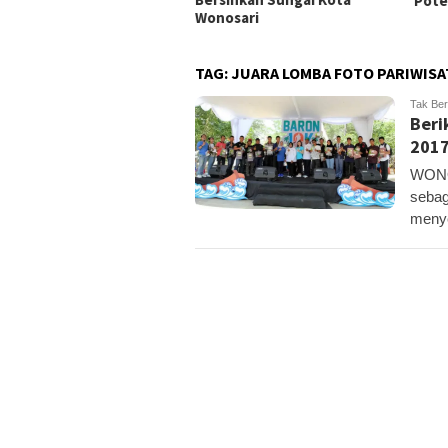
Pote
Wonosari
TAG:
JUARA LOMBA FOTO PARIWISA
Tak Ber
Beri
201
WONO
sebag
menye