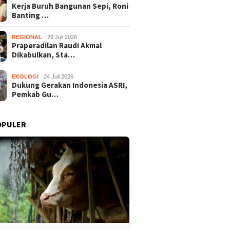
Kerja Buruh Bangunan Sepi, Roni
Banting …
REGIONAL
29 Juli 2026
Praperadilan Raudi Akmal
Dikabulkan, Sta…
EKOLOGI
24 Juli 2026
Dukung Gerakan Indonesia ASRI,
Pemkab Gu…
OPULER
Praperadilan Raudi Akmal
Dukung 
Buruh Bangunan Sepi,
Dikabulkan, Status
ASRI, P
anting Stir Tanam
Tersangka Gugur
Gelar K
 Untung Rp40 Juta
Bersihk