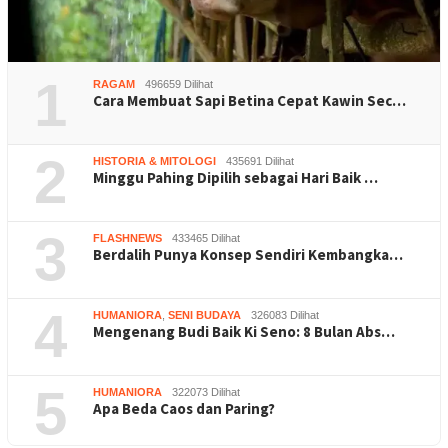
1
RAGAM
496659 Dilihat
Cara Membuat Sapi Betina Cepat Kawin Sec…
2
HISTORIA & MITOLOGI
435691 Dilihat
Minggu Pahing Dipilih sebagai Hari Baik …
3
FLASHNEWS
433465 Dilihat
Berdalih Punya Konsep Sendiri Kembangka…
4
HUMANIORA
,
SENI BUDAYA
326083 Dilihat
Mengenang Budi Baik Ki Seno: 8 Bulan Abs…
5
HUMANIORA
322073 Dilihat
Apa Beda Caos dan Paring?