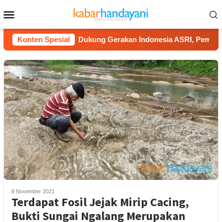
Loncat
Menu
ke
Mobile
konten
a Gugur
Konten Spesial
Dukung Gerakan Indonesia ASRI, Pemkab Gunung
8 November 2021
Terdapat Fosil Jejak Mirip Cacing,
Bukti Sungai Ngalang Merupakan