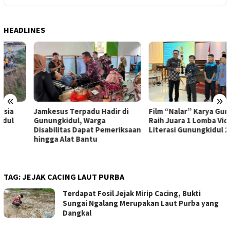
HEADLINES
«
»
Jamkesus Terpadu Hadir di
Film “Nalar” Karya Guru SD
Gunungkidul, Warga
Raih Juara 1 Lomba Video
Disabilitas Dapat Pemeriksaan
Literasi Gunungkidul 2026
hingga Alat Bantu
TAG:
JEJAK CACING LAUT PURBA
Terdapat Fosil Jejak Mirip Cacing, Bukti
Sungai Ngalang Merupakan Laut Purba yang
Dangkal