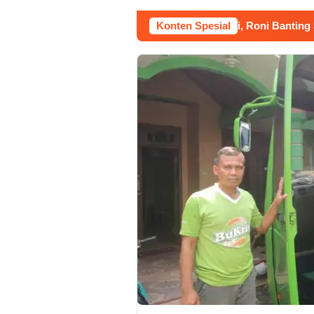
26
Kerja Buruh Bangunan Sepi, Roni Banting Stir Tanam
Konten Spesial