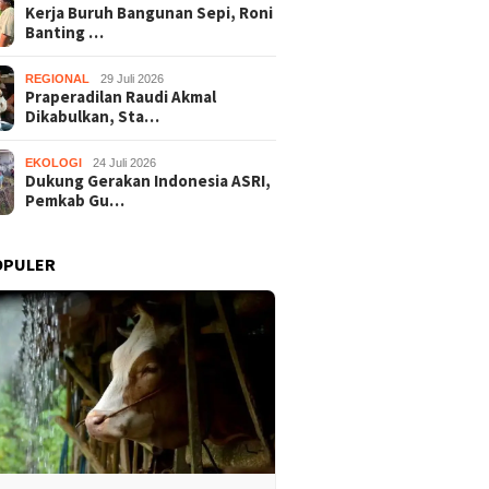
Kerja Buruh Bangunan Sepi, Roni
Banting …
REGIONAL
29 Juli 2026
Praperadilan Raudi Akmal
Dikabulkan, Sta…
EKOLOGI
24 Juli 2026
Dukung Gerakan Indonesia ASRI,
Pemkab Gu…
OPULER
Praperadilan Raudi Akmal
Dukung 
Buruh Bangunan Sepi,
Dikabulkan, Status
ASRI, P
anting Stir Tanam
Tersangka Gugur
Gelar K
 Untung Rp40 Juta
Bersihk