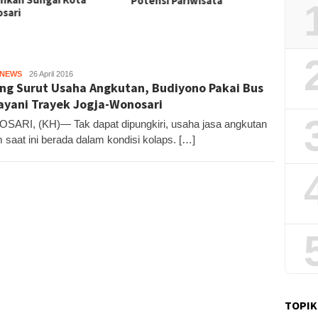
nsi Pariwisata
Sekali
HNEWS
Kandar
26 April 2016
ng Surut Usaha Angkutan, Budiyono Pakai Bus
ayani Trayek Jogja-Wonosari
ARI, (KH)— Tak dapat dipungkiri, usaha jasa angkutan
saat ini berada dalam kondisi kolaps. […]
TOPIK