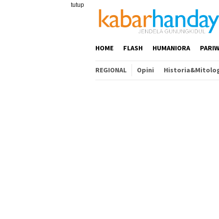
Loncat
tutup
ke
konten
HOME
FLASH
HUMANIORA
PARIW
REGIONAL
Opini
Historia&Mitolo