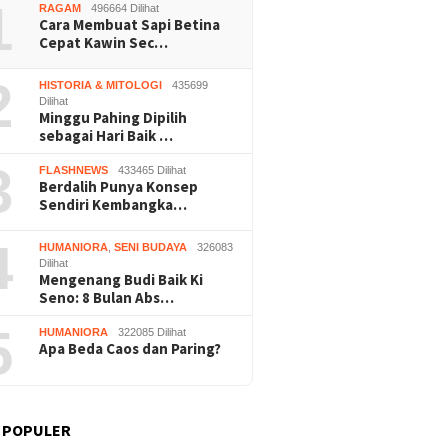
 Panen
1
RAGAM
496664 Dilihat
Wonosar
Cara Membuat Sapi Betina
Cepat Kawin Sec…
2
HISTORIA & MITOLOGI
435699
Dilihat
Minggu Pahing Dipilih
sebagai Hari Baik …
3
FLASHNEWS
433465 Dilihat
Berdalih Punya Konsep
Sendiri Kembangka…
4
HUMANIORA
,
SENI BUDAYA
326083
Dilihat
Mengenang Budi Baik Ki
Seno: 8 Bulan Abs…
5
HUMANIORA
322085 Dilihat
Apa Beda Caos dan Paring?
 POPULER