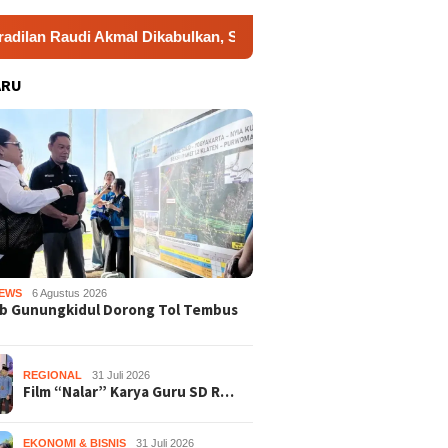
udi Akmal Dikabulkan, Status Tersangka Gugur
Dukung G
ARU
EWS
6 Agustus 2026
b Gunungkidul Dorong Tol Tembus
REGIONAL
31 Juli 2026
Film “Nalar” Karya Guru SD R…
EKONOMI & BISNIS
31 Juli 2026