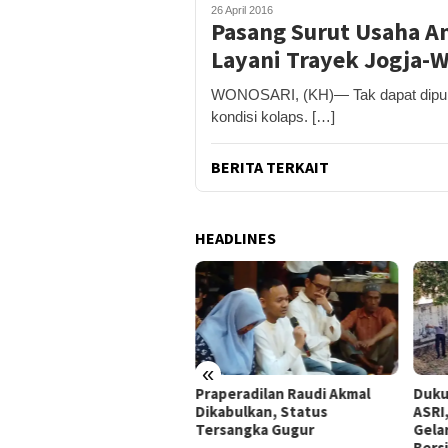
26 April 2016
Pasang Surut Usaha A
Layani Trayek Jogja-
WONOSARI, (KH)— Tak dapat dipungk
kondisi kolaps. […]
BERITA TERKAIT
HEADLINES
«
peradilan Raudi Akmal
Dukung Gerakan Indonesia
Pemk
abulkan, Status
ASRI, Pemkab Gunungkidul
Tol 
rsangka Gugur
Gelar Korve Kolaborasi
Baha
Bersihkan Sungai Kota