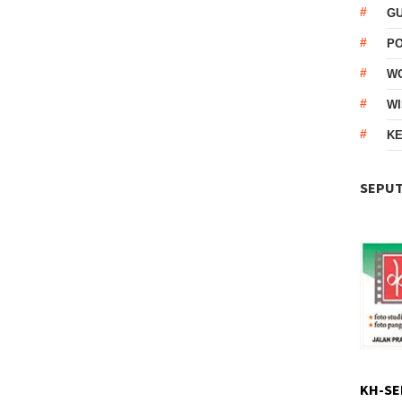
G
P
W
WI
KE
SEPUT
KH-SE