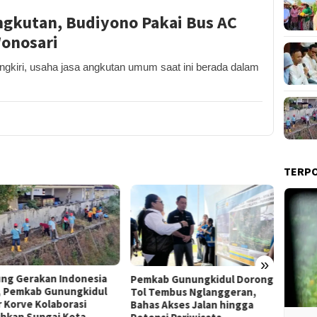
ngkutan, Budiyono Pakai Bus AC
Wonosari
iri, usaha jasa angkutan umum saat ini berada dalam
TERP
»
Film “Nalar” Karya Guru SD
ab Gunungkidul Dorong
Kerja 
Raih Juara 1 Lomba Video
Tembus Nglanggeran,
Roni B
Literasi Gunungkidul 2026
s Akses Jalan hingga
Melon