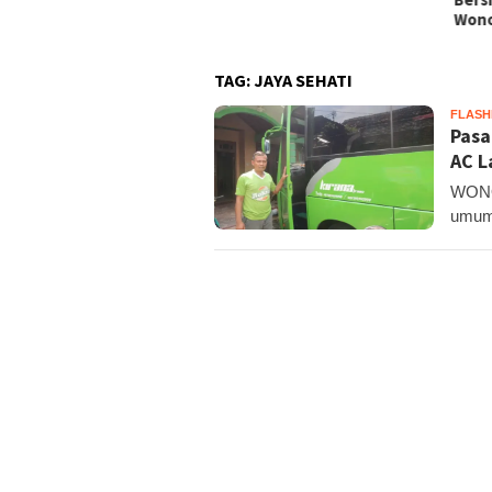
Pote
Wonosari
TAG:
JAYA SEHATI
FLAS
Pasa
AC L
WONOS
umum 