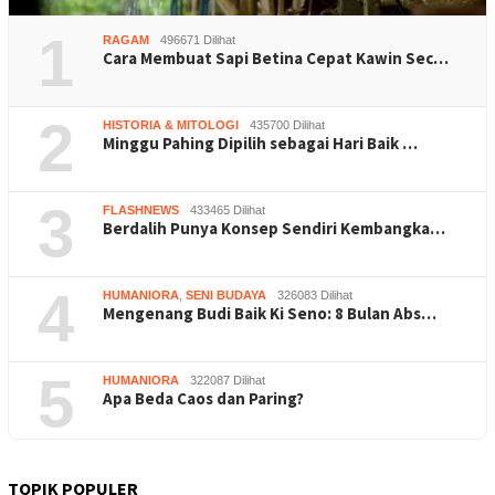
1
RAGAM
496671 Dilihat
Cara Membuat Sapi Betina Cepat Kawin Sec…
2
HISTORIA & MITOLOGI
435700 Dilihat
Minggu Pahing Dipilih sebagai Hari Baik …
3
FLASHNEWS
433465 Dilihat
Berdalih Punya Konsep Sendiri Kembangka…
4
HUMANIORA
,
SENI BUDAYA
326083 Dilihat
Mengenang Budi Baik Ki Seno: 8 Bulan Abs…
5
HUMANIORA
322087 Dilihat
Apa Beda Caos dan Paring?
TOPIK POPULER