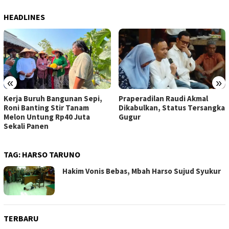
HEADLINES
«
»
Praperadilan Raudi Akmal
Dompet Dhuafa Salurkan 150
Dikabulkan, Status Tersangka
Ribu Liter Air Bersih ke
Gugur
Pelosok Gunungkidul
TAG:
HARSO TARUNO
Hakim Vonis Bebas, Mbah Harso Sujud Syukur
TERBARU