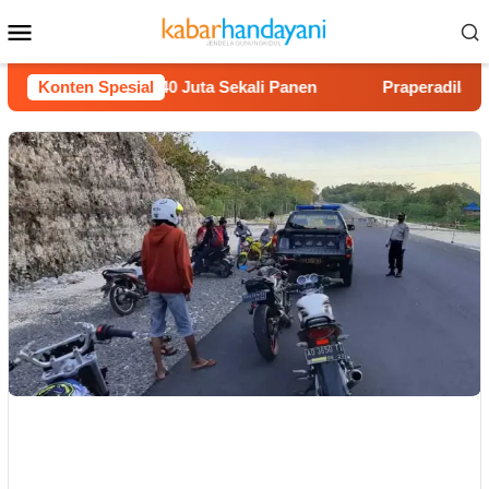
Loncat
Menu
ke
Mobile
konten
elon Untung Rp40 Juta Sekali Panen
Konten Spesial
Praperadilan Raudi