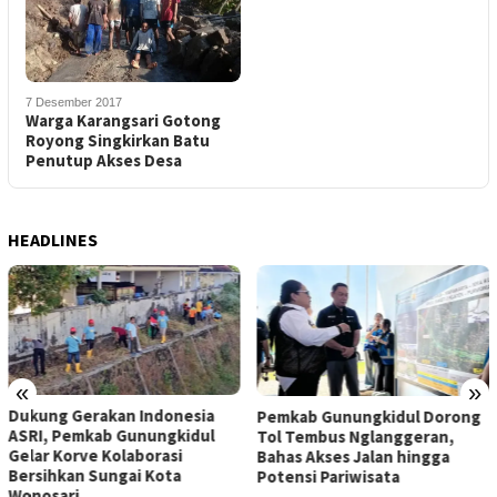
7 Desember 2017
Warga Karangsari Gotong
Royong Singkirkan Batu
Penutup Akses Desa
HEADLINES
«
»
Dukung Gerakan Indonesia
Pemkab Gunungkidul Dorong
ASRI, Pemkab Gunungkidul
Tol Tembus Nglanggeran,
Gelar Korve Kolaborasi
Bahas Akses Jalan hingga
Bersihkan Sungai Kota
Potensi Pariwisata
Wonosari