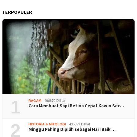
TERPOPULER
1
RAGAM
496670 Dilihat
Cara Membuat Sapi Betina Cepat Kawin Sec…
2
HISTORIA & MITOLOGI
435699 Dilihat
Minggu Pahing Dipilih sebagai Hari Baik …