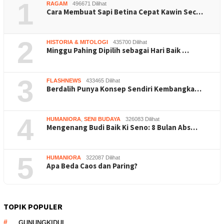
1
RAGAM
496671 Dilihat
Cara Membuat Sapi Betina Cepat Kawin Sec…
2
HISTORIA & MITOLOGI
435700 Dilihat
Minggu Pahing Dipilih sebagai Hari Baik …
3
FLASHNEWS
433465 Dilihat
Berdalih Punya Konsep Sendiri Kembangka…
4
HUMANIORA
,
SENI BUDAYA
326083 Dilihat
Mengenang Budi Baik Ki Seno: 8 Bulan Abs…
5
HUMANIORA
322087 Dilihat
Apa Beda Caos dan Paring?
TOPIK POPULER
GUNUNGKIDUL