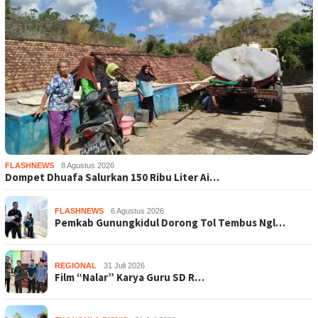
FLASHNEWS
8 Agustus 2026
Dompet Dhuafa Salurkan 150 Ribu Liter Ai…
FLASHNEWS
6 Agustus 2026
Pemkab Gunungkidul Dorong Tol Tembus Ngl…
REGIONAL
31 Juli 2026
Film “Nalar” Karya Guru SD R…