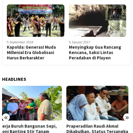
5 September 2018
9 Januari 2017
Kapolda: Generasi Muda
Menyingkap Gua Rancang
Millenial Era Globalisasi
Kencana, Saksi Lintas
Harus Berkarakter
Peradaban di Playen
HEADLINES
«
»
Praperadilan Raudi Akmal
Dompet Dhuafa Salurkan 150
Dikabulkan, Status Tersangka
Ribu Liter Air Bersih ke