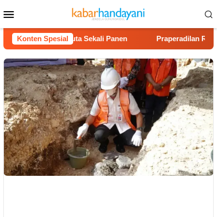
Loncat
Menu
ke
Mobile
konten
ntung Rp40 Juta Sekali Panen
Konten Spesial
Praperadilan Raudi Akmal