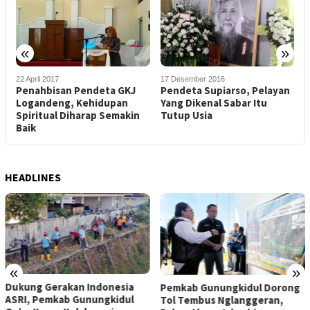
«
»
17 Desember 2016
22 April 2017
4
Pendeta Supiarso, Pelayan
Penahbisan Pendeta GKJ
D
Yang Dikenal Sabar Itu
Logandeng, Kehidupan
d
Tutup Usia
Spiritual Diharap Semakin
D
Baik
P
HEADLINES
«
»
Dukung Gerakan Indonesia
Pemkab Gunungkidul Dorong
ASRI, Pemkab Gunungkidul
Tol Tembus Nglanggeran,