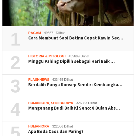
1
RAGAM
496671 Dilihat
Cara Membuat Sapi Betina Cepat Kawin Sec…
2
HISTORIA & MITOLOGI
435699 Dilihat
Minggu Pahing Dipilih sebagai Hari Baik …
3
FLASHNEWS
433465 Dilihat
Berdalih Punya Konsep Sendiri Kembangka…
4
HUMANIORA
,
SENI BUDAYA
326083 Dilihat
Mengenang Budi Baik Ki Seno: 8 Bulan Abs…
5
HUMANIORA
322086 Dilihat
Apa Beda Caos dan Paring?