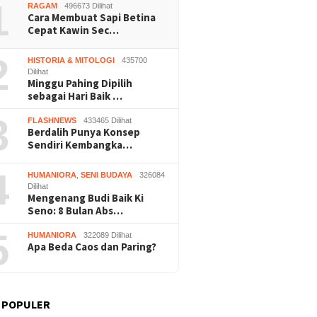
i Pariwisata
1
RAGAM
496673 Dilihat
Cara Membuat Sapi Betina
Cepat Kawin Sec…
2
HISTORIA & MITOLOGI
435700
Dilihat
Minggu Pahing Dipilih
sebagai Hari Baik …
3
FLASHNEWS
433465 Dilihat
Berdalih Punya Konsep
Sendiri Kembangka…
4
HUMANIORA
,
SENI BUDAYA
326084
Dilihat
Mengenang Budi Baik Ki
Seno: 8 Bulan Abs…
5
HUMANIORA
322089 Dilihat
Apa Beda Caos dan Paring?
 POPULER