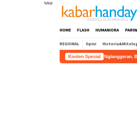
Loncat
tutup
ke
konten
HOME
FLASH
HUMANIORA
PARIW
REGIONAL
Opini
Historia&Mitolo
ab Gunungkidul Dorong Tol Tembus Nglanggeran, Bahas Akses J
Konten Spesial