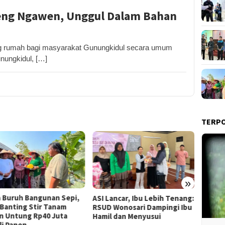
eng Ngawen, Unggul Dalam Bahan
rumah bagi masyarakat Gunungkidul secara umum
unungkidul, […]
TERP
»
Lancar, Ibu Lebih Tenang:
Dompet Dhuafa Salurkan 150
Pemka
 Wonosari Dampingi Ibu
Ribu Liter Air Bersih ke
Tol T
l dan Menyusui
Pelosok Gunungkidul
Bahas 