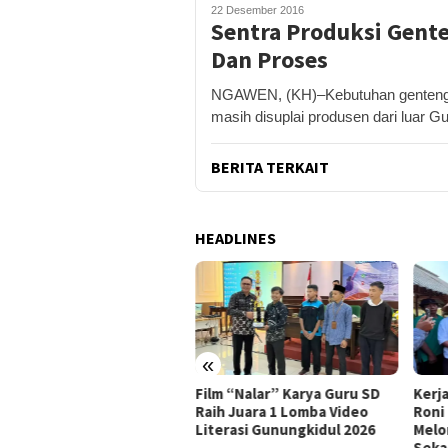
22 Desember 2016
Sentra Produksi Gent
Dan Proses
NGAWEN, (KH)–Kebutuhan genteng 
masih disuplai produsen dari luar G
BERITA TERKAIT
HEADLINES
«
m “Nalar” Karya Guru SD
Kerja Buruh Bangunan Sepi,
ASI 
h Juara 1 Lomba Video
Roni Banting Stir Tanam
RSUD
erasi Gunungkidul 2026
Melon Untung Rp40 Juta
Hami
Sekali Panen