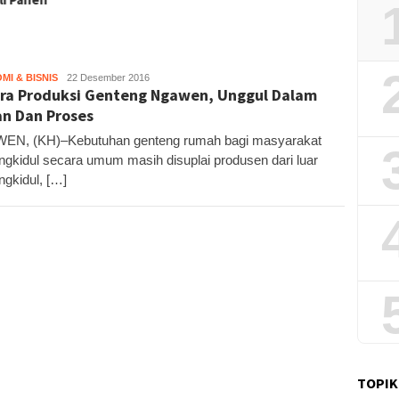
Potens
MI & BISNIS
Kandar
22 Desember 2016
ra Produksi Genteng Ngawen, Unggul Dalam
n Dan Proses
EN, (KH)–Kebutuhan genteng rumah bagi masyarakat
gkidul secara umum masih disuplai produsen dari luar
gkidul, […]
TOPIK