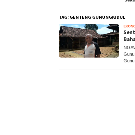
TAG:
GENTENG GUNUNGKIDUL
EKONO
Sent
Baha
NGAW
Gunun
Gunun