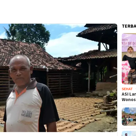
TERB
SEHAT
ASI La
Wono