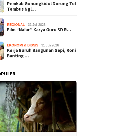
Pemkab Gunungkidul Dorong Tol
Tembus Ngl…
REGIONAL
31 Juli 2026
Film “Nalar” Karya Guru SD R…
EKONOMI & BISNIS
31 Juli 2026
Kerja Buruh Bangunan Sepi, Roni
Banting …
OPULER
Film “Nalar” Karya Guru SD
Kerja B
b Gunungkidul Dorong
Raih Juara 1 Lomba Video
Roni Ba
embus Nglanggeran,
Literasi Gunungkidul 2026
Melon U
Akses Jalan hingga
Sekali 