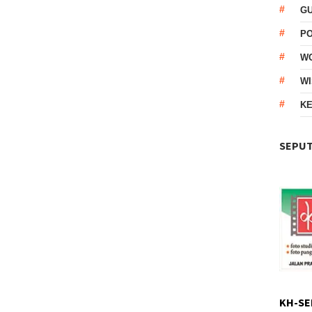
G
P
W
WI
KE
SEPUT
KH-SE