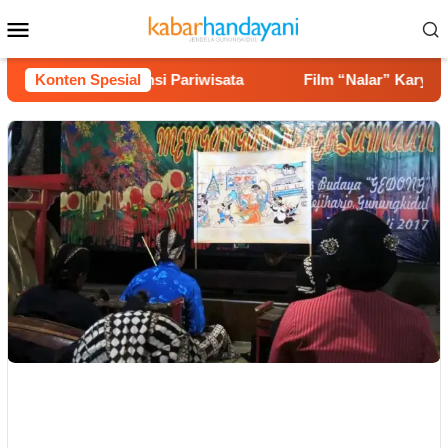
Loncat
Menu
ke
Mobile
konten
 hingga Potensi Pariwisata
Konten Spesial
Film “Nalar” Karya Guru SD