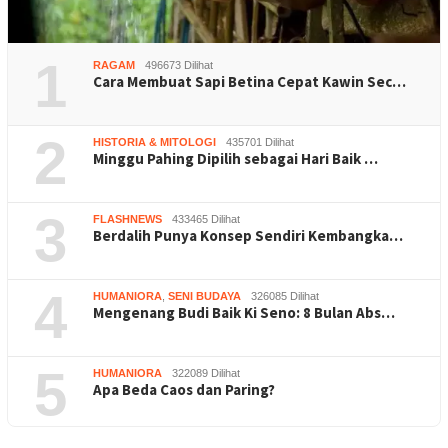
1
RAGAM
496673 Dilihat
Cara Membuat Sapi Betina Cepat Kawin Sec…
2
HISTORIA & MITOLOGI
435701 Dilihat
Minggu Pahing Dipilih sebagai Hari Baik …
3
FLASHNEWS
433465 Dilihat
Berdalih Punya Konsep Sendiri Kembangka…
4
HUMANIORA
,
SENI BUDAYA
326085 Dilihat
Mengenang Budi Baik Ki Seno: 8 Bulan Abs…
5
HUMANIORA
322089 Dilihat
Apa Beda Caos dan Paring?