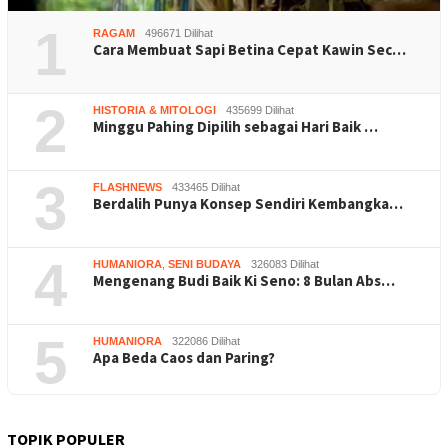
1
RAGAM
496671 Dilihat
Cara Membuat Sapi Betina Cepat Kawin Sec…
2
HISTORIA & MITOLOGI
435699 Dilihat
Minggu Pahing Dipilih sebagai Hari Baik …
3
FLASHNEWS
433465 Dilihat
Berdalih Punya Konsep Sendiri Kembangka…
4
HUMANIORA
,
SENI BUDAYA
326083 Dilihat
Mengenang Budi Baik Ki Seno: 8 Bulan Abs…
5
HUMANIORA
322086 Dilihat
Apa Beda Caos dan Paring?
TOPIK POPULER