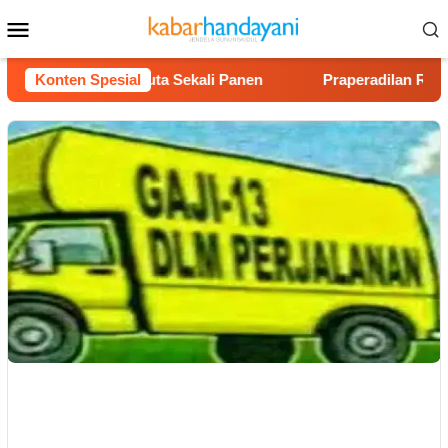
Loncat
Menu
ke
Mobile
konten
 Untung Rp40 Juta Sekali Panen
Konten Spesial
Praperadilan Raudi Akm