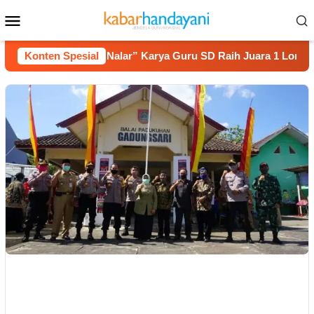
Loncat
Menu
ke
Mobile
konten
Konten Spesial
Film “Nalar” Karya Guru SD Raih Juara 1 Lomba Video L