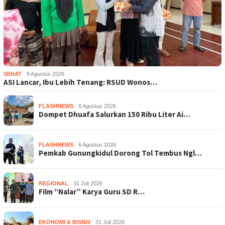
SEHAT
9 Agustus 2026
ASI Lancar, Ibu Lebih Tenang: RSUD Wonos…
FLASHNEWS
8 Agustus 2026
Dompet Dhuafa Salurkan 150 Ribu Liter Ai…
FLASHNEWS
6 Agustus 2026
Pemkab Gunungkidul Dorong Tol Tembus Ngl…
REGIONAL
31 Juli 2026
Film “Nalar” Karya Guru SD R…
EKONOMI & BISNIS
31 Juli 2026