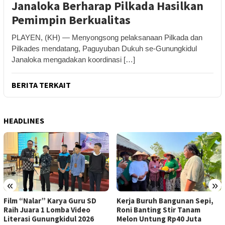
Janaloka Berharap Pilkada Hasilkan
Pemimpin Berkualitas
PLAYEN, (KH) — Menyongsong pelaksanaan Pilkada dan
Pilkades mendatang, Paguyuban Dukuh se-Gunungkidul
Janaloka mengadakan koordinasi […]
BERITA TERKAIT
HEADLINES
«
»
Kerja Buruh Bangunan Sepi,
ASI Lancar, Ibu Lebih Tenang:
Roni Banting Stir Tanam
RSUD Wonosari Dampingi Ibu
Melon Untung Rp40 Juta
Hamil dan Menyusui