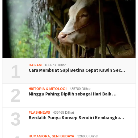
1
RAGAM
496673 Dilihat
Cara Membuat Sapi Betina Cepat Kawin Sec…
2
HISTORIA & MITOLOGI
435700 Dilihat
Minggu Pahing Dipilih sebagai Hari Baik …
3
FLASHNEWS
433465 Dilihat
Berdalih Punya Konsep Sendiri Kembangka…
HUMANIORA
,
SENI BUDAYA
326083 Dilihat