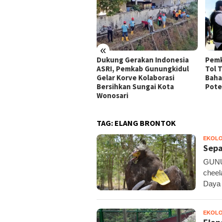
«
peradilan Raudi Akmal
Dukung Gerakan Indonesia
Pemk
abulkan, Status
ASRI, Pemkab Gunungkidul
Tol 
rsangka Gugur
Gelar Korve Kolaborasi
Baha
Bersihkan Sungai Kota
Pote
Wonosari
TAG:
ELANG BRONTOK
EKOLO
Sepa
GUNUN
cheel
Daya
EKOLO