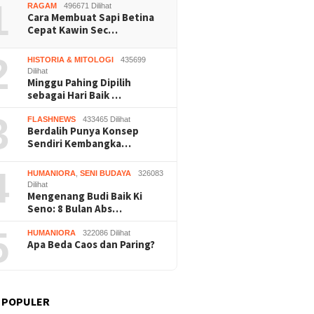
1
RAGAM
496671 Dilihat
Cara Membuat Sapi Betina
Cepat Kawin Sec…
2
HISTORIA & MITOLOGI
435699
Dilihat
Minggu Pahing Dipilih
Buruh Bangunan Sepi,
Praperadilan Raudi Akmal
Dukung 
sebagai Hari Baik …
anting Stir Tanam
Dikabulkan, Status
ASRI, P
 Untung Rp40 Juta
Tersangka Gugur
Gelar K
3
FLASHNEWS
433465 Dilihat
 Panen
Bersihk
Berdalih Punya Konsep
Wonosar
Sendiri Kembangka…
4
HUMANIORA
,
SENI BUDAYA
326083
Dilihat
Mengenang Budi Baik Ki
Seno: 8 Bulan Abs…
5
HUMANIORA
322086 Dilihat
Apa Beda Caos dan Paring?
 POPULER