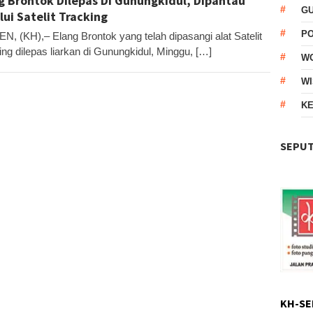
g Brontok Dilepas Di Gunungkidul, Dipantau
G
lui Satelit Tracking
P
N, (KH),– Elang Brontok yang telah dipasangi alat Satelit
ing dilepas liarkan di Gunungkidul, Minggu, […]
W
WI
KE
SEPUT
KH-SE