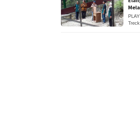
Elan
Mela
PLAYE
Treck