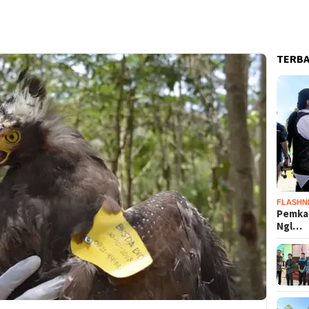
TERB
FLASHN
Pemka
Ngl…