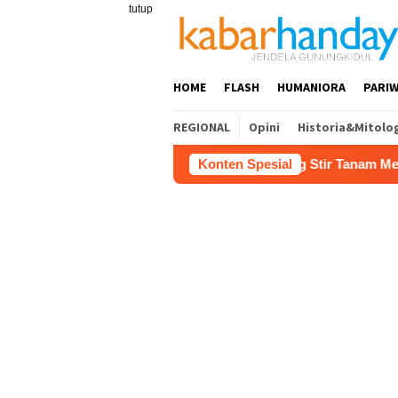
Loncat
tutup
ke
konten
HOME
FLASH
HUMANIORA
PARIW
REGIONAL
Opini
Historia&Mitolo
 Buruh Bangunan Sepi, Roni Banting Stir Tanam Melon Untung R
Konten Spesial