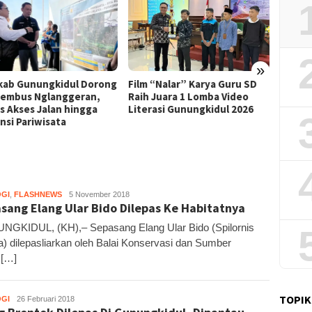
»
Film “Nalar” Karya Guru SD
Kerja 
ab Gunungkidul Dorong
Raih Juara 1 Lomba Video
Roni B
Tembus Nglanggeran,
Literasi Gunungkidul 2026
Melon
s Akses Jalan hingga
Sekali
nsi Pariwisata
GI
,
FLASHNEWS
Kandar
5 November 2018
sang Elang Ular Bido Dilepas Ke Habitatnya
GKIDUL, (KH),– Sepasang Elang Ular Bido (Spilornis
a) dilepasliarkan oleh Balai Konservasi dan Sumber
 […]
TOPIK
GI
Kandar
26 Februari 2018