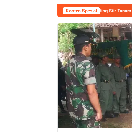
rja Buruh Bangunan Sepi, Roni Banting Stir Tanam Melon Untu
Konten Spesial