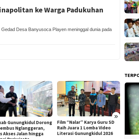
inapolitan ke Warga Padukuhan
Gedad Desa Banyusoca Playen meninggal dunia pada
TERP
»
Film “Nalar” Karya Guru SD
Kerja 
ab Gunungkidul Dorong
Raih Juara 1 Lomba Video
Roni B
Tembus Nglanggeran,
Literasi Gunungkidul 2026
Melon
s Akses Jalan hingga
Sekali