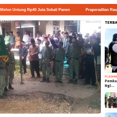
ng Rp40 Juta Sekali Panen
Praperadilan Raudi Akmal Di
TERB
FLASHN
Pemka
Ngl…