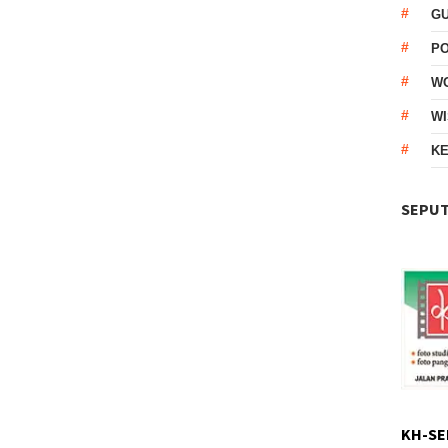
G
P
W
WI
KE
SEPUT
KH-SE