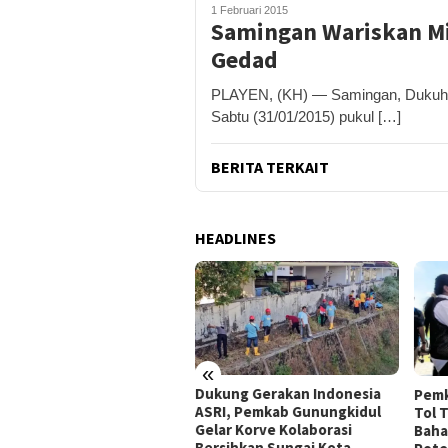
1 Februari 2015
Samingan Wariskan M
Gedad
PLAYEN, (KH) — Samingan, Dukuh 
Sabtu (31/01/2015) pukul […]
BERITA TERKAIT
HEADLINES
«
peradilan Raudi Akmal
Dukung Gerakan Indonesia
Pemk
abulkan, Status
ASRI, Pemkab Gunungkidul
Tol 
rsangka Gugur
Gelar Korve Kolaborasi
Baha
Bersihkan Sungai Kota