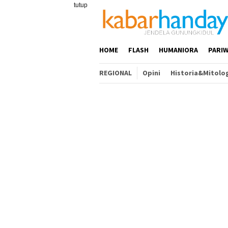
Loncat
tutup
ke
konten
HOME
FLASH
HUMANIORA
PARIW
REGIONAL
Opini
Historia&Mitolo