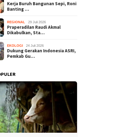
Kerja Buruh Bangunan Sepi, Roni
Banting …
REGIONAL
29 Juli 2026
Praperadilan Raudi Akmal
Dikabulkan, Sta…
EKOLOGI
24 Juli 2026
Dukung Gerakan Indonesia ASRI,
Pemkab Gu…
OPULER
Buruh Bangunan Sepi,
Praperadilan Raudi Akmal
Dukung 
anting Stir Tanam
Dikabulkan, Status
ASRI, P
 Untung Rp40 Juta
Tersangka Gugur
Gelar K
 Panen
Bersihk