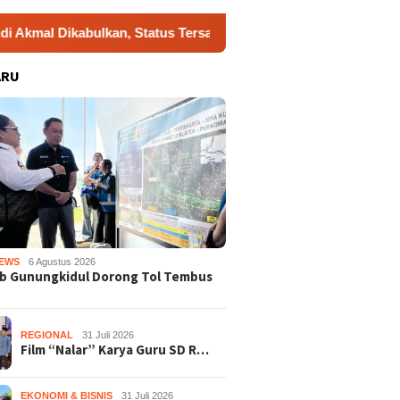
kabulkan, Status Tersangka Gugur
Dukung Gerakan Indo
ARU
EWS
6 Agustus 2026
b Gunungkidul Dorong Tol Tembus
REGIONAL
31 Juli 2026
Film “Nalar” Karya Guru SD R…
EKONOMI & BISNIS
31 Juli 2026