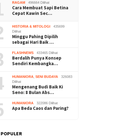
1
RAGAM
496664 Dilihat
Wonosar
Cara Membuat Sapi Betina
Cepat Kawin Sec…
2
HISTORIA & MITOLOGI
435699
Dilihat
Minggu Pahing Dipilih
sebagai Hari Baik …
3
FLASHNEWS
433465 Dilihat
Berdalih Punya Konsep
Sendiri Kembangka…
4
HUMANIORA
,
SENI BUDAYA
326083
Dilihat
Mengenang Budi Baik Ki
Seno: 8 Bulan Abs…
5
HUMANIORA
322086 Dilihat
Apa Beda Caos dan Paring?
 POPULER