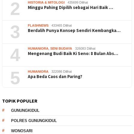
2
HISTORIA & MITOLOGI
435699 Dilihat
Minggu Pahing Dipilih sebagai Hari Baik …
3
FLASHNEWS
433465 Dilihat
Berdalih Punya Konsep Sendiri Kembangka…
4
HUMANIORA
,
SENI BUDAYA
326083 Dilihat
Mengenang Budi Baik Ki Seno: 8 Bulan Abs…
5
HUMANIORA
322086 Dilihat
Apa Beda Caos dan Paring?
TOPIK POPULER
GUNUNGKIDUL
POLRES GUNUNGKIDUL
WONOSARI