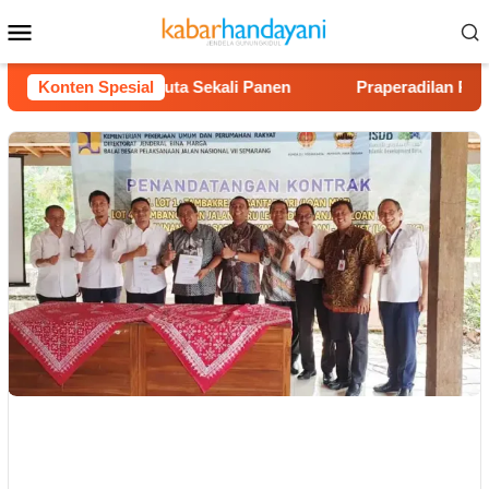
Loncat
Menu
ke
Mobile
konten
Untung Rp40 Juta Sekali Panen
Konten Spesial
Praperadilan Raudi Akma