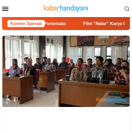
Loncat
Menu
ke
Mobile
konten
gga Potensi Pariwisata
Konten Spesial
Film “Nalar” Karya Guru SD Rai