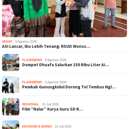
SEHAT
9 Agustus 2026
ASI Lancar, Ibu Lebih Tenang: RSUD Wonos…
FLASHNEWS
8 Agustus 2026
Dompet Dhuafa Salurkan 150 Ribu Liter Ai…
FLASHNEWS
6 Agustus 2026
Pemkab Gunungkidul Dorong Tol Tembus Ngl…
REGIONAL
31 Juli 2026
Film “Nalar” Karya Guru SD R…
EKONOMI & BISNIS
31 Juli 2026