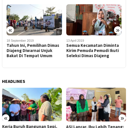
«
»
18 September 2019
13 April 2019
1
Tahun Ini, Pemilihan Dimas
Semua Kecamatan Diminta
S
Diajeng Diwarnai Unjuk
Kirim Pemuda Pemudi Ikuti
K
Bakat Di Tempat Umum
Seleksi Dimas Diajeng
HEADLINES
«
»
Kerja Buruh Bangunan Sepi,
ASI Lancar, Ibu Lebih Tenang: