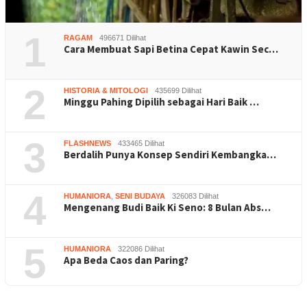
1
RAGAM
496671 Dilihat
Cara Membuat Sapi Betina Cepat Kawin Sec…
2
HISTORIA & MITOLOGI
435699 Dilihat
Minggu Pahing Dipilih sebagai Hari Baik …
3
FLASHNEWS
433465 Dilihat
Berdalih Punya Konsep Sendiri Kembangka…
4
HUMANIORA
,
SENI BUDAYA
326083 Dilihat
Mengenang Budi Baik Ki Seno: 8 Bulan Abs…
5
HUMANIORA
322086 Dilihat
Apa Beda Caos dan Paring?