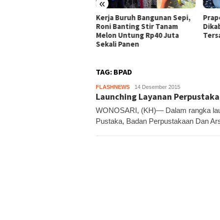
«
ja Buruh Bangunan Sepi,
Praperadilan Raudi Akmal
Domp
i Banting Stir Tanam
Dikabulkan, Status
Ribu 
on Untung Rp40 Juta
Tersangka Gugur
Pelo
ali Panen
TAG:
BPAD
FLASHNEWS
Kandar
14 Desember 2015
Launching Layanan Perpustaka
WONOSARI, (KH)— Dalam rangka laun
Pustaka, Badan Perpustakaan Dan Ars