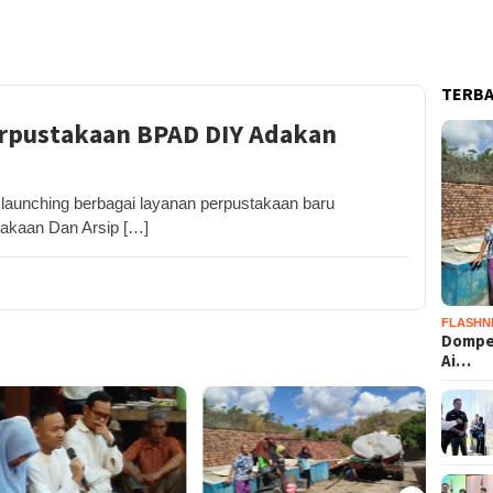
TERB
rpustakaan BPAD DIY Adakan
unching berbagai layanan perpustakaan baru
akaan Dan Arsip […]
FLASHN
Dompet
Ai…