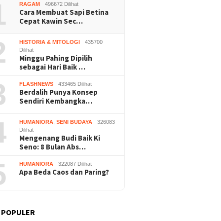
1
RAGAM
496672 Dilihat
Cara Membuat Sapi Betina
Cepat Kawin Sec…
2
HISTORIA & MITOLOGI
435700
Dilihat
Minggu Pahing Dipilih
sebagai Hari Baik …
3
FLASHNEWS
433465 Dilihat
Berdalih Punya Konsep
Sendiri Kembangka…
4
HUMANIORA
,
SENI BUDAYA
326083
Dilihat
Mengenang Budi Baik Ki
Seno: 8 Bulan Abs…
5
HUMANIORA
322087 Dilihat
Apa Beda Caos dan Paring?
 POPULER