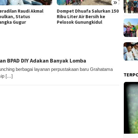
»
Film “
et Dhuafa Salurkan 150
Pemkab Gunungkidul Dorong
Raih J
Liter Air Bersih ke
Tol Tembus Nglanggeran,
Litera
sok Gunungkidul
Bahas Akses Jalan hingga
Potensi Pariwisata
an BPAD DIY Adakan Banyak Lomba
ching berbagai layanan perpustakaan baru Grahatama
TERP
ip […]