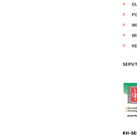
G
P
W
WI
KE
SEPUT
KH-SE