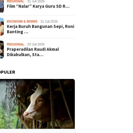
REGIONAL
31 Juli 2026
Film “Nalar” Karya Guru SD R…
Nalar” Karya Guru SD
Kerja Buruh Bangunan Sepi,
Prapera
uara 1 Lomba Video
Roni Banting Stir Tanam
Dikabul
si Gunungkidul 2026
Melon Untung Rp40 Juta
Tersang
EKONOMI & BISNIS
31 Juli 2026
Kerja Buruh Bangunan Sepi, Roni
Sekali Panen
Banting …
REGIONAL
29 Juli 2026
Praperadilan Raudi Akmal
Dikabulkan, Sta…
OPULER