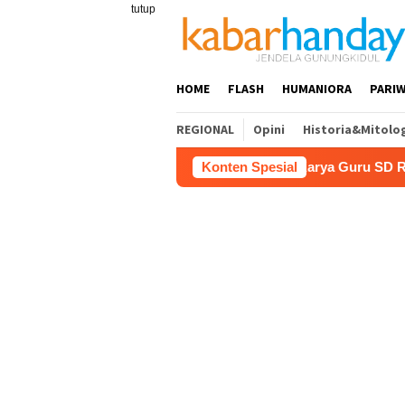
Loncat
tutup
ke
konten
HOME
FLASH
HUMANIORA
PARIW
REGIONAL
Opini
Historia&Mitolo
ensi Pariwisata
Film “Nalar” Karya Guru SD Raih Juara
Konten Spesial