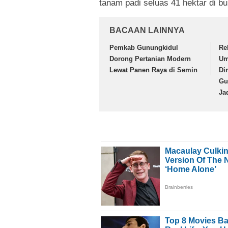
tanam padi seluas 41 hektar di b
BACAAN LAINNYA
Pemkab Gunungkidul
Re
Dorong Pertanian Modern
Um
Lewat Panen Raya di Semin
Di
Gu
Jad