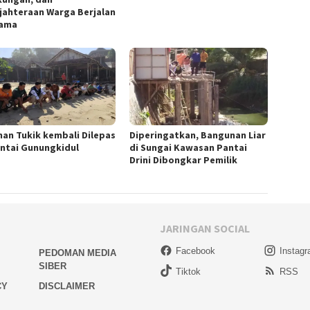
jahteraan Warga Berjalan
sama
han Tukik kembali Dilepas
Diperingatkan, Bangunan Liar
antai Gunungkidul
di Sungai Kawasan Pantai
Drini Dibongkar Pemilik
JARINGAN SOCIAL
Facebook
Instag
PEDOMAN MEDIA
SIBER
Tiktok
RSS
CY
DISCLAIMER