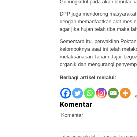
Gunungkidul pada akan dimulai p
DPP juga mendorong masyarakat 
dengan memanfaatkan alat mesin 
agar jika hujan telah tiba maka la
Sementara itu, perwakilan Poktan
kelompoknya saat ini telah mel
melaksanakan Tanam Jajar Legow
organik dan mengurangi penyempro
Berbagi artikel melalui:
S
Komentar
Komentar
dpp gunungkidul
kecamatan ponj