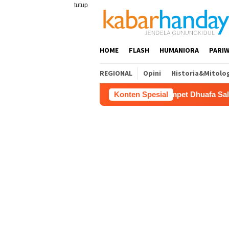
Loncat
tutup
ke
konten
HOME
FLASH
HUMANIORA
PARIW
REGIONAL
Opini
Historia&Mitolo
Dompet Dhuafa Salurkan 150 Ribu L
Konten Spesial