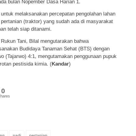
ada bulan Nopember Dasa Harian 1.
untuk melaksanakan percepatan pengolahan lahan
pertanian (traktor) yang sudah ada di masyarakat
han telah siap ditanami.
 Rukun Tani, Bilal mengutarakan bahwa
aksanakan Budidaya Tanaman Sehat (BTS) dengan
o (Tajarwo) 4:1, mengutamakan penggunaan pupuk
tan pestisida kimia. (
Kandar
)
0
hares
ong
padi
pertanian