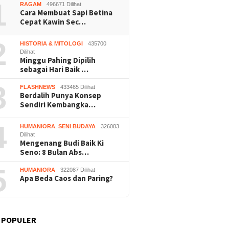
1
RAGAM
496671 Dilihat
Cara Membuat Sapi Betina
Cepat Kawin Sec…
2
HISTORIA & MITOLOGI
435700
Dilihat
Minggu Pahing Dipilih
sebagai Hari Baik …
3
FLASHNEWS
433465 Dilihat
Berdalih Punya Konsep
Sendiri Kembangka…
4
HUMANIORA
,
SENI BUDAYA
326083
Dilihat
Mengenang Budi Baik Ki
Seno: 8 Bulan Abs…
5
HUMANIORA
322087 Dilihat
Apa Beda Caos dan Paring?
 POPULER