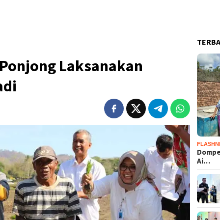
TERB
 Ponjong Laksanakan
adi
FLASHN
Dompet
Ai…