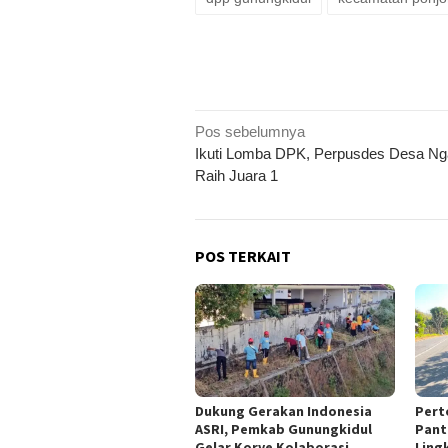
Navigasi
Pos sebelumnya
Ikuti Lomba DPK, Perpusdes Desa N
pos
Raih Juara 1
POS TERKAIT
Dukung Gerakan Indonesia
Pert
ASRI, Pemkab Gunungkidul
Panta
Gelar Korve Kolaborasi
Ling