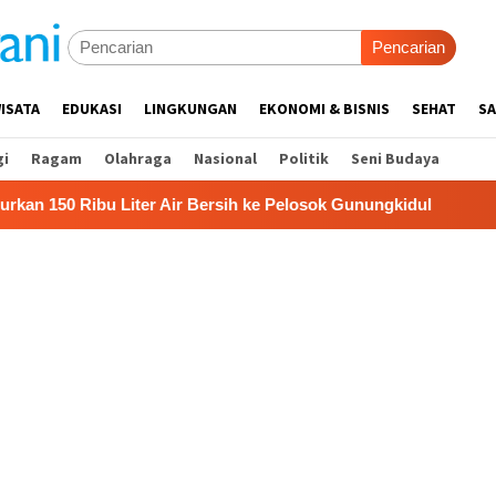
Pencarian
ISATA
EDUKASI
LINGKUNGAN
EKONOMI & BISNIS
SEHAT
SA
gi
Ragam
Olahraga
Nasional
Politik
Seni Budaya
iter Air Bersih ke Pelosok Gunungkidul
Pemkab Gunungk