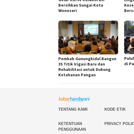
Bersihkan Sungai Kota
Kese
Wonosari
Ber
Pulu
Pemkab Gunungkidul Bangun
di P
35 Titik Irigasi Baru dan
Rehabilitasi untuk Dukung
Ketahanan Pangan
TENTANG KAMI
KODE ETIK
KETENTUAN
PRIVACY POLI
PENGGUNAAN