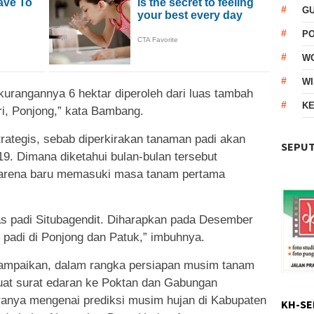
G
P
W
WI
ekurangannya 6 hektar diperoleh dari luas tambah
KE
i, Ponjong,” kata Bambang.
rategis, sebab diperkirakan tanaman padi akan
SEPUT
9. Dimana diketahui bulan-bulan tersebut
karena baru memasuki masa tanam pertama
as padi Situbagendit. Diharapkan pada Desember
padi di Ponjong dan Patuk,” imbuhnya.
ampaikan, dalam rangka persiapan musim tanam
t surat edaran ke Poktan dan Gabungan
ranya mengenai prediksi musim hujan di Kabupaten
KH-SE