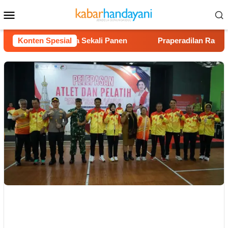
Loncat
Menu
ke
Mobile
konten
tung Rp40 Juta Sekali Panen
Konten Spesial
Praperadilan Raudi Akmal