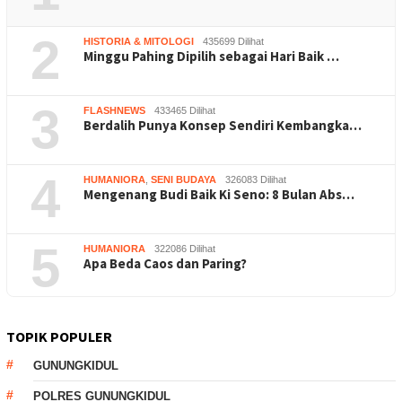
2
HISTORIA & MITOLOGI
435699 Dilihat
Minggu Pahing Dipilih sebagai Hari Baik …
3
FLASHNEWS
433465 Dilihat
Berdalih Punya Konsep Sendiri Kembangka…
4
HUMANIORA
,
SENI BUDAYA
326083 Dilihat
Mengenang Budi Baik Ki Seno: 8 Bulan Abs…
5
HUMANIORA
322086 Dilihat
Apa Beda Caos dan Paring?
TOPIK POPULER
GUNUNGKIDUL
POLRES GUNUNGKIDUL