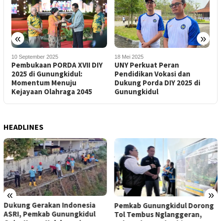
«
»
2
10 September 2025
18 Mei 2025
A
I
Pembukaan PORDA XVII DIY
UNY Perkuat Peran
G
2025 di Gunungkidul:
Pendidikan Vokasi dan
d
Momentum Menuju
Dukung Porda DIY 2025 di
J
Kejayaan Olahraga 2045
Gunungkidul
HEADLINES
«
»
Dukung Gerakan Indonesia
Pemkab Gunungkidul Dorong
ASRI, Pemkab Gunungkidul
Tol Tembus Nglanggeran,