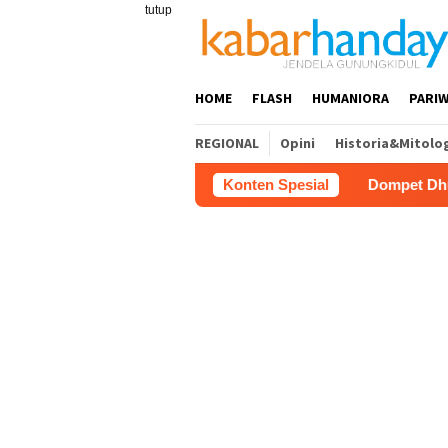
Loncat
tutup
ke
konten
HOME
FLASH
HUMANIORA
PARIW
REGIONAL
Opini
Historia&Mitolo
Dompet Dhuafa Salurkan 150 Ribu
Konten Spesial