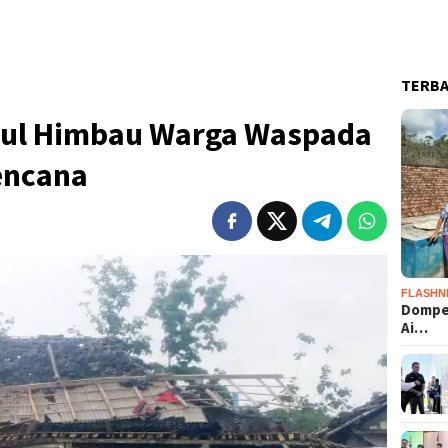
TERB
dul Himbau Warga Waspada
encana
FLASHN
Dompet
Ai…