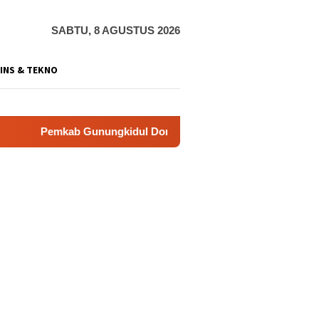
SABTU, 8 AGUSTUS 2026
INS & TEKNO
gkidul Dorong Tol Tembus Nglanggeran, Bahas Akses Jalan hi