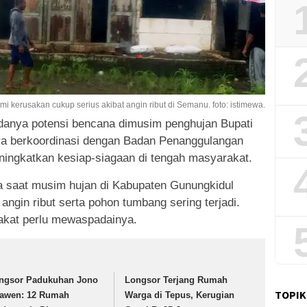
 kerusakan cukup serius akibat angin ribut di Semanu. foto: istimewa.
danya potensi bencana dimusim penghujan Bupati
a berkoordinasi dengan Badan Penanggulangan
ingkatkan kesiap-siagaan di tengah masyarakat.
na saat musim hujan di Kabupaten Gunungkidul
ngin ribut serta pohon tumbang sering terjadi.
akat perlu mewaspadainya.
ngsor Padukuhan Jono
Longsor Terjang Rumah
TOPIK
awen: 12 Rumah
Warga di Tepus, Kerugian