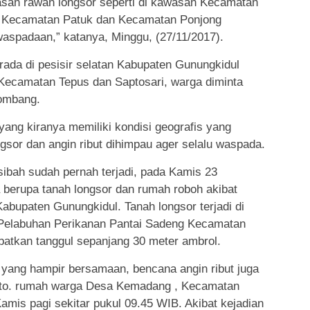
san rawan longsor seperti di kawasan Kecamatan
 Kecamatan Patuk dan Kecamatan Ponjong
aspadaan,” katanya, Minggu, (27/11/2017).
erada di pesisir selatan Kabupaten Gunungkidul
 Kecamatan Tepus dan Saptosari, warga diminta
lombang.
yang kiranya memiliki kondisi geografis yang
ongsor dan angin ribut dihimpau ager selalu waspada.
sibah sudah pernah terjadi, pada Kamis 23
 berupa tanah longsor dan rumah roboh akibat
Kabupaten Gunungkidul. Tanah longsor terjadi di
u Pelabuhan Perikanan Pantai Sadeng Kecamatan
batkan tanggul sepanjang 30 meter ambrol.
 yang hampir bersamaan, bencana angin ribut juga
nto. rumah warga Desa Kemadang , Kecamatan
amis pagi sekitar pukul 09.45 WIB. Akibat kejadian