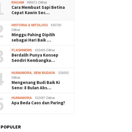
1
RAGAM
496671 Dilihat
Cara Membuat Sapi Betina
Cepat Kawin Sec…
2
HISTORIA & MITOLOGI
435700
Dilihat
Minggu Pahing Dipilih
sebagai Hari Baik …
3
FLASHNEWS
433465 Dilihat
Berdalih Punya Konsep
Sendiri Kembangka…
4
HUMANIORA
,
SENI BUDAYA
326083
Dilihat
Mengenang Budi Baik Ki
Seno: 8 Bulan Abs…
5
HUMANIORA
322087 Dilihat
Apa Beda Caos dan Paring?
 POPULER