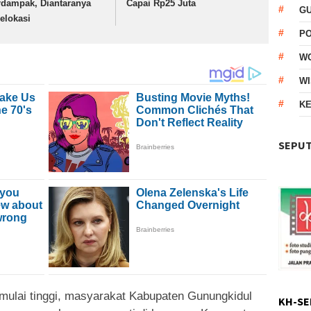
rdampak, Diantaranya
Capai Rp25 Juta
G
relokasi
P
W
WI
KE
SEPUT
mulai tinggi, masyarakat Kabupaten Gunungkidul
KH-SE