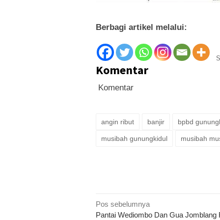
Berbagi artikel melalui:
S
Komentar
Komentar
angin ribut
banjir
bpbd gunungk
musibah gunungkidul
musibah mu
Navigasi
Pos sebelumnya
Pantai Wediombo Dan Gua Jomblang 
pos