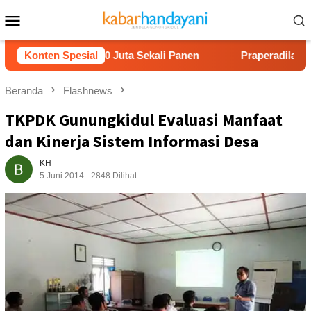
Loncat
Menu
ke
Mobile
konten
n Untung Rp40 Juta Sekali Panen
Konten Spesial
Praperadilan Raudi Ak
Beranda
Flashnews
TKPDK Gunungkidul Evaluasi Manfaat
dan Kinerja Sistem Informasi Desa
KH
5 Juni 2014
2848 Dilihat