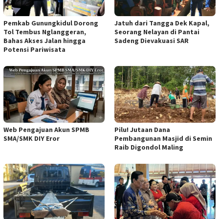
Pemkab Gunungkidul Dorong
Jatuh dari Tangga Dek Kapal,
Tol Tembus Nglanggeran,
Seorang Nelayan di Pantai
Bahas Akses Jalan hingga
Sadeng Dievakuasi SAR
Potensi Pariwisata
Web Pengajuan Akun SPMB
Pilu! Jutaan Dana
SMA/SMK DIY Eror
Pembangunan Masjid di Semin
Raib Digondol Maling