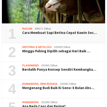
1
RAGAM
496671 Dilihat
Cara Membuat Sapi Betina Cepat Kawin Sec…
2
HISTORIA & MITOLOGI
435699 Dilihat
Minggu Pahing Dipilih sebagai Hari Baik …
3
FLASHNEWS
433465 Dilihat
Berdalih Punya Konsep Sendiri Kembangka…
4
HUMANIORA
,
SENI BUDAYA
326083 Dilihat
Mengenang Budi Baik Ki Seno: 8 Bulan Abs…
HUMANIORA
322086 Dilihat
Apa Beda Caos dan Paring?