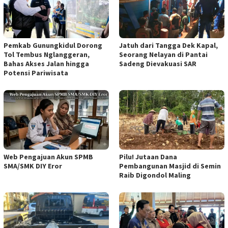
Pemkab Gunungkidul Dorong
Jatuh dari Tangga Dek Kapal,
Tol Tembus Nglanggeran,
Seorang Nelayan di Pantai
Bahas Akses Jalan hingga
Sadeng Dievakuasi SAR
Potensi Pariwisata
Web Pengajuan Akun SPMB
Pilu! Jutaan Dana
SMA/SMK DIY Eror
Pembangunan Masjid di Semin
Raib Digondol Maling