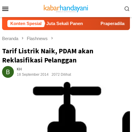
Loncat
Menu
ke
Mobile
konten
Untung Rp40 Juta Sekali Panen
Konten Spesial
Praperadilan Raudi Akma
Beranda
Flashnews
Tarif Listrik Naik, PDAM akan
Reklasifikasi Pelanggan
KH
18 September 2014
2072 Dilihat