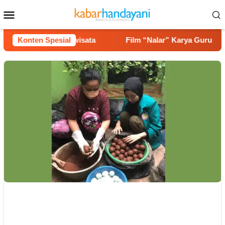
Loncat
Menu
ke
Mobile
konten
 Potensi Pariwisata
Konten Spesial
Film “Nalar” Karya Guru SD Raih J