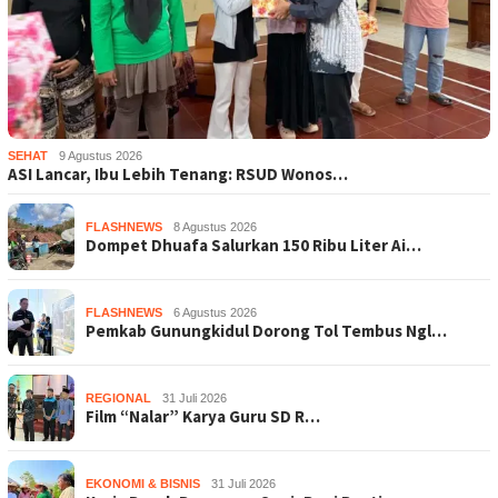
SEHAT
9 Agustus 2026
ASI Lancar, Ibu Lebih Tenang: RSUD Wonos…
FLASHNEWS
8 Agustus 2026
Dompet Dhuafa Salurkan 150 Ribu Liter Ai…
FLASHNEWS
6 Agustus 2026
Pemkab Gunungkidul Dorong Tol Tembus Ngl…
REGIONAL
31 Juli 2026
Film “Nalar” Karya Guru SD R…
EKONOMI & BISNIS
31 Juli 2026