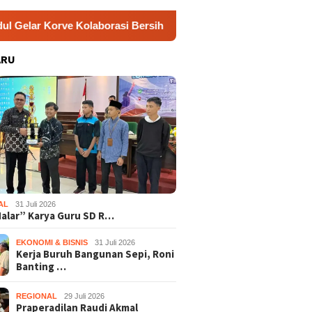
ve Kolaborasi Bersihkan Sungai Kota Wonosari
Jamkesu
ARU
AL
31 Juli 2026
Nalar” Karya Guru SD R…
EKONOMI & BISNIS
31 Juli 2026
Kerja Buruh Bangunan Sepi, Roni
Banting …
REGIONAL
29 Juli 2026
Praperadilan Raudi Akmal