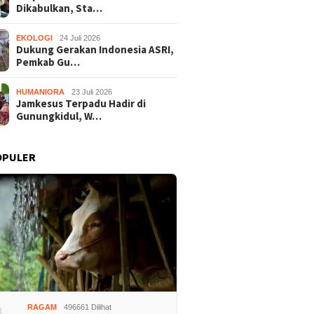
Dikabulkan, Sta…
EKOLOGI
24 Juli 2026
Dukung Gerakan Indonesia ASRI,
Pemkab Gu…
HUMANIORA
23 Juli 2026
Jamkesus Terpadu Hadir di
Gunungkidul, W…
OPULER
adilan Raudi Akmal
Dukung Gerakan Indonesia
Jamkesu
lkan, Status
ASRI, Pemkab Gunungkidul
Gunungk
ngka Gugur
Gelar Korve Kolaborasi
Disabili
RAGAM
496661 Dilihat
Bersihkan Sungai Kota
Pemerik