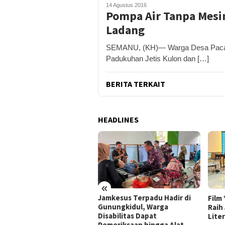
14 Agustus 2016
Pompa Air Tanpa Mesi
Ladang
SEMANU, (KH)— Warga Desa Paca
Padukuhan Jetis Kulon dan […]
BERITA TERKAIT
HEADLINES
«
ung Gerakan Indonesia
Jamkesus Terpadu Hadir di
Film
I, Pemkab Gunungkidul
Gunungkidul, Warga
Raih
ar Korve Kolaborasi
Disabilitas Dapat
Lite
sihkan Sungai Kota
Pemeriksaan hingga Alat