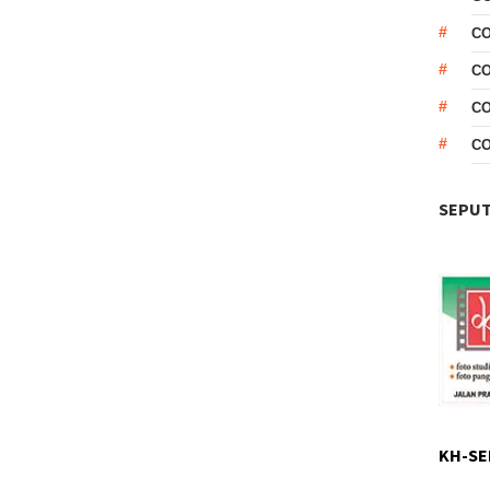
CO
CO
C
C
SEPUT
KH-SE