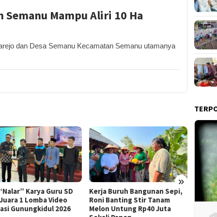
n Semanu Mampu Aliri 10 Ha
rejo dan Desa Semanu Kecamatan Semanu utamanya
TERP
»
Praper
 “Nalar” Karya Guru SD
Kerja Buruh Bangunan Sepi,
Dikabu
 Juara 1 Lomba Video
Roni Banting Stir Tanam
Tersa
rasi Gunungkidul 2026
Melon Untung Rp40 Juta