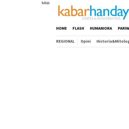
Loncat
tutup
ke
konten
HOME
FLASH
HUMANIORA
PARIW
REGIONAL
Opini
Historia&Mitolo