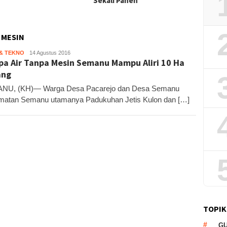
Sekali Panen
 MESIN
 & TEKNO
Kandar
14 Agustus 2016
a Air Tanpa Mesin Semanu Mampu Aliri 10 Ha
ang
NU, (KH)— Warga Desa Pacarejo dan Desa Semanu
atan Semanu utamanya Padukuhan Jetis Kulon dan […]
TOPIK
G