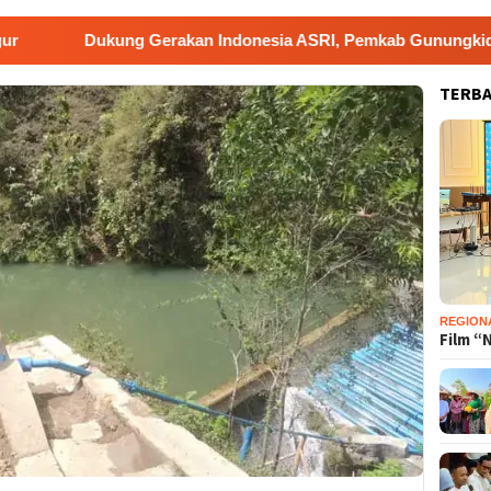
ukung Gerakan Indonesia ASRI, Pemkab Gunungkidul Gelar Kor
TERB
REGION
Film “