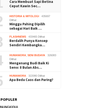
1
Cara Membuat Sapi Betina
Wonosari
Bantu
Cepat Kawin Sec…
2
HISTORIA & MITOLOGI
435697
Dilihat
Minggu Pahing Dipilih
sebagai Hari Baik …
3
FLASHNEWS
433465 Dilihat
Berdalih Punya Konsep
Sendiri Kembangka…
4
HUMANIORA
,
SENI BUDAYA
326083
Dilihat
Mengenang Budi Baik Ki
Seno: 8 Bulan Abs…
5
HUMANIORA
322080 Dilihat
Apa Beda Caos dan Paring?
 POPULER
UNUNGKIDUL