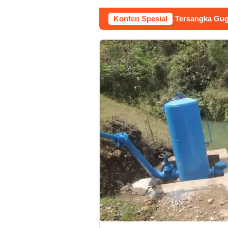
ilan Raudi Akmal Dikabulkan, Status Tersangka Gugur
Konten Spesial
D