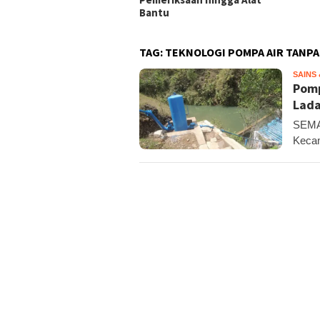
nosari
Bantu
TAG:
TEKNOLOGI POMPA AIR TANPA
SAINS
Pomp
Lad
SEMA
Kecam