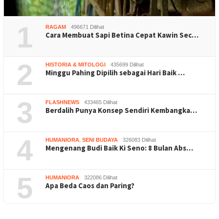
1
RAGAM
496671 Dilihat
Cara Membuat Sapi Betina Cepat Kawin Sec…
2
HISTORIA & MITOLOGI
435699 Dilihat
Minggu Pahing Dipilih sebagai Hari Baik …
3
FLASHNEWS
433465 Dilihat
Berdalih Punya Konsep Sendiri Kembangka…
4
HUMANIORA
,
SENI BUDAYA
326083 Dilihat
Mengenang Budi Baik Ki Seno: 8 Bulan Abs…
5
HUMANIORA
322086 Dilihat
Apa Beda Caos dan Paring?