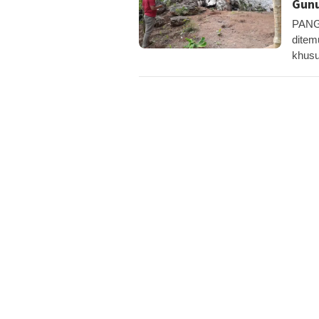
Gunu
PANG
ditem
khus