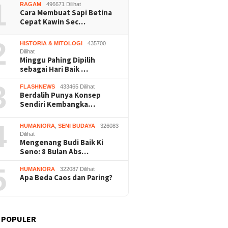
1
RAGAM
496671 Dilihat
Cara Membuat Sapi Betina
Cepat Kawin Sec…
2
HISTORIA & MITOLOGI
435700
Dilihat
Minggu Pahing Dipilih
Nalar” Karya Guru SD
Kerja Buruh Bangunan Sepi,
Prapera
sebagai Hari Baik …
uara 1 Lomba Video
Roni Banting Stir Tanam
Dikabul
si Gunungkidul 2026
Melon Untung Rp40 Juta
Tersang
3
FLASHNEWS
433465 Dilihat
Sekali Panen
Berdalih Punya Konsep
Sendiri Kembangka…
4
HUMANIORA
,
SENI BUDAYA
326083
Dilihat
Mengenang Budi Baik Ki
Seno: 8 Bulan Abs…
5
HUMANIORA
322087 Dilihat
Apa Beda Caos dan Paring?
 POPULER