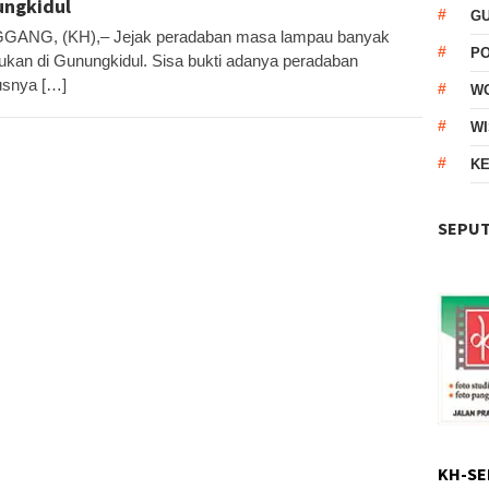
ngkidul
G
GANG, (KH),– Jejak peradaban masa lampau banyak
P
ukan di Gunungkidul. Sisa bukti adanya peradaban
usnya […]
W
WI
KE
SEPUT
KH-SE