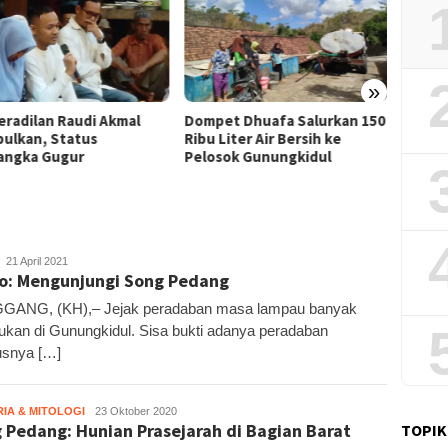
»
Film “
et Dhuafa Salurkan 150
Pemkab Gunungkidul Dorong
Raih J
Liter Air Bersih ke
Tol Tembus Nglanggeran,
Litera
sok Gunungkidul
Bahas Akses Jalan hingga
Potensi Pariwisata
Kandar
21 April 2021
o: Mengunjungi Song Pedang
GANG, (KH),– Jejak peradaban masa lampau banyak
ukan di Gunungkidul. Sisa bukti adanya peradaban
usnya […]
RIA & MITOLOGI
Kandar
23 Oktober 2020
 Pedang: Hunian Prasejarah di Bagian Barat
TOPIK