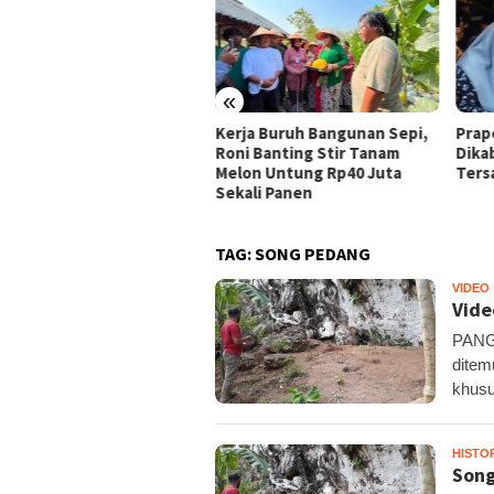
«
ja Buruh Bangunan Sepi,
Praperadilan Raudi Akmal
Domp
i Banting Stir Tanam
Dikabulkan, Status
Ribu 
on Untung Rp40 Juta
Tersangka Gugur
Pelo
ali Panen
TAG:
SONG PEDANG
VIDEO
Vide
PANG
ditem
khus
HISTO
Song