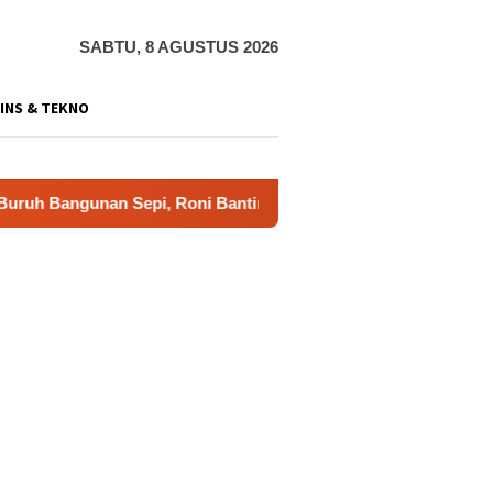
SABTU, 8 AGUSTUS 2026
INS & TEKNO
unan Sepi, Roni Banting Stir Tanam Melon Untung Rp40 Juta Se