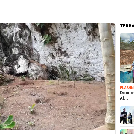
TERB
FLASHN
Dompet
Ai…