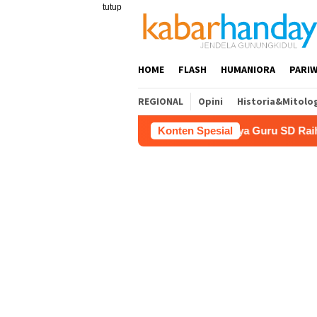
Loncat
tutup
ke
konten
HOME
FLASH
HUMANIORA
PARIW
REGIONAL
Opini
Historia&Mitolo
 Pariwisata
Film “Nalar” Karya Guru SD Raih Juara 1 L
Konten Spesial