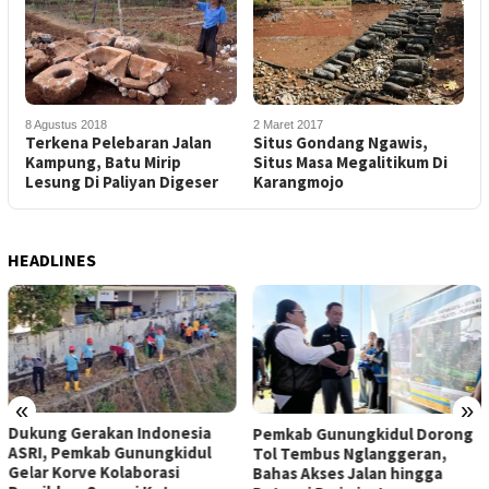
8 Agustus 2018
2 Maret 2017
Terkena Pelebaran Jalan
Situs Gondang Ngawis,
Kampung, Batu Mirip
Situs Masa Megalitikum Di
Lesung Di Paliyan Digeser
Karangmojo
HEADLINES
«
»
Dukung Gerakan Indonesia
Pemkab Gunungkidul Dorong
ASRI, Pemkab Gunungkidul
Tol Tembus Nglanggeran,
Gelar Korve Kolaborasi
Bahas Akses Jalan hingga