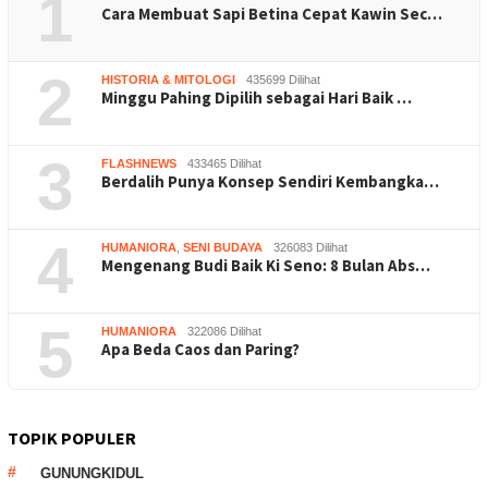
1
Cara Membuat Sapi Betina Cepat Kawin Sec…
2
HISTORIA & MITOLOGI
435699 Dilihat
Minggu Pahing Dipilih sebagai Hari Baik …
3
FLASHNEWS
433465 Dilihat
Berdalih Punya Konsep Sendiri Kembangka…
4
HUMANIORA
,
SENI BUDAYA
326083 Dilihat
Mengenang Budi Baik Ki Seno: 8 Bulan Abs…
5
HUMANIORA
322086 Dilihat
Apa Beda Caos dan Paring?
TOPIK POPULER
GUNUNGKIDUL