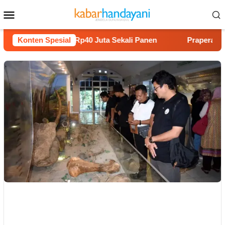
Loncat
Menu
ke
Mobile
konten
Melon Untung Rp40 Juta Sekali Panen
Konten Spesial
Praperadilan Raud