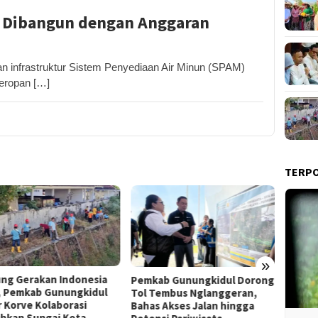
 Dibangun dengan Anggaran
infrastruktur Sistem Penyediaan Air Minun (SPAM)
Seropan […]
TERP
»
Film “Nalar” Karya Guru SD
ab Gunungkidul Dorong
Kerja 
Raih Juara 1 Lomba Video
Tembus Nglanggeran,
Roni B
Literasi Gunungkidul 2026
s Akses Jalan hingga
Melon