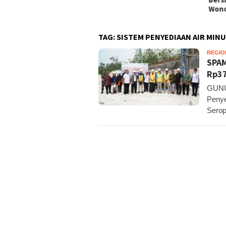
Pote
Wonosari
TAG:
SISTEM PENYEDIAAN AIR MIN
REGIO
SPAM
Rp37
GUNUN
Penye
Serop