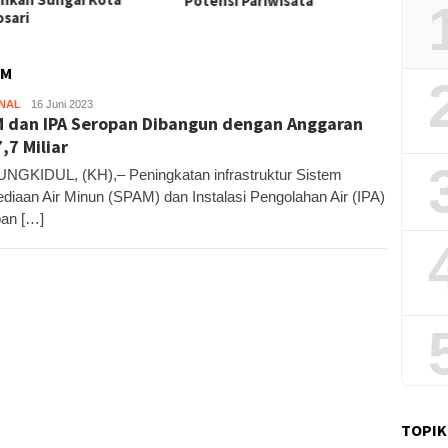
nsi Pariwisata
Sekali
UM
NAL
Kandar
16 Juni 2023
 dan IPA Seropan Dibangun dengan Anggaran
,7 Miliar
GKIDUL, (KH),– Peningkatan infrastruktur Sistem
diaan Air Minun (SPAM) dan Instalasi Pengolahan Air (IPA)
an […]
TOPIK