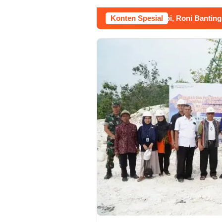
6
Kerja Buruh Bangunan Sepi, Roni Banting Stir Tanam
Konten Spesial