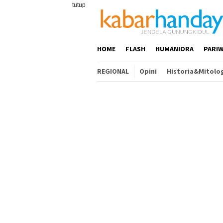
Loncat
tutup
ke
konten
HOME
FLASH
HUMANIORA
PARIW
REGIONAL
Opini
Historia&Mitolo