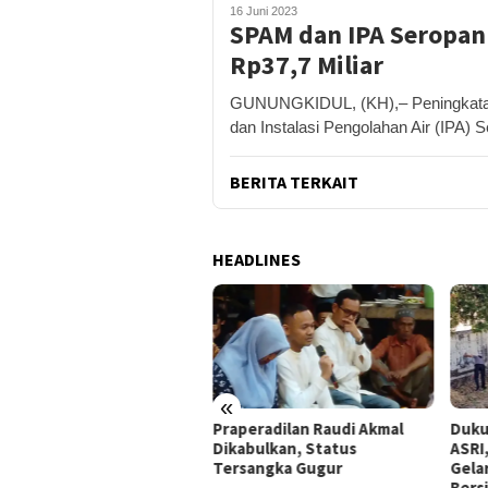
16 Juni 2023
SPAM dan IPA Seropan
Rp37,7 Miliar
GUNUNGKIDUL, (KH),– Peningkatan 
dan Instalasi Pengolahan Air (IPA) 
BERITA TERKAIT
HEADLINES
«
peradilan Raudi Akmal
Dukung Gerakan Indonesia
Pemk
abulkan, Status
ASRI, Pemkab Gunungkidul
Tol 
rsangka Gugur
Gelar Korve Kolaborasi
Baha
Bersihkan Sungai Kota