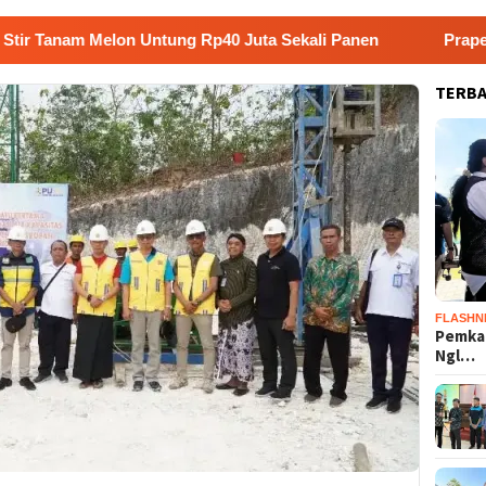
 Melon Untung Rp40 Juta Sekali Panen
Praperadilan Rau
TERB
FLASHN
Pemka
Ngl…