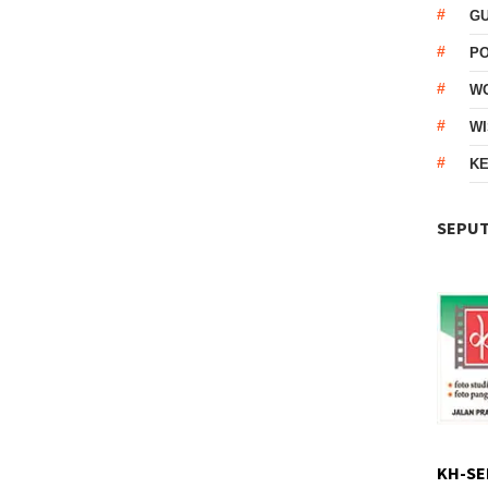
G
P
W
WI
KE
SEPUT
KH-SE