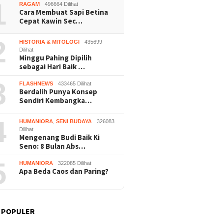
 Panen
1
RAGAM
496664 Dilihat
Wonosar
Cara Membuat Sapi Betina
Cepat Kawin Sec…
2
HISTORIA & MITOLOGI
435699
Dilihat
Minggu Pahing Dipilih
sebagai Hari Baik …
3
FLASHNEWS
433465 Dilihat
Berdalih Punya Konsep
Sendiri Kembangka…
4
HUMANIORA
,
SENI BUDAYA
326083
Dilihat
Mengenang Budi Baik Ki
Seno: 8 Bulan Abs…
5
HUMANIORA
322085 Dilihat
Apa Beda Caos dan Paring?
 POPULER