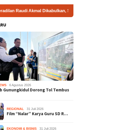
di Akmal Dikabulkan, Status Tersangka Gugur
Dukung Ge
ARU
EWS
6 Agustus 2026
b Gunungkidul Dorong Tol Tembus
REGIONAL
31 Juli 2026
Film “Nalar” Karya Guru SD R…
EKONOMI & BISNIS
31 Juli 2026