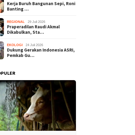
Kerja Buruh Bangunan Sepi, Roni
Banting …
REGIONAL
29 Juli 2026
Praperadilan Raudi Akmal
Dikabulkan, Sta…
EKOLOGI
24 Juli 2026
Dukung Gerakan Indonesia ASRI,
Pemkab Gu…
OPULER
Praperadilan Raudi Akmal
Dukung 
Buruh Bangunan Sepi,
Dikabulkan, Status
ASRI, P
anting Stir Tanam
Tersangka Gugur
Gelar K
 Untung Rp40 Juta
Bersihk