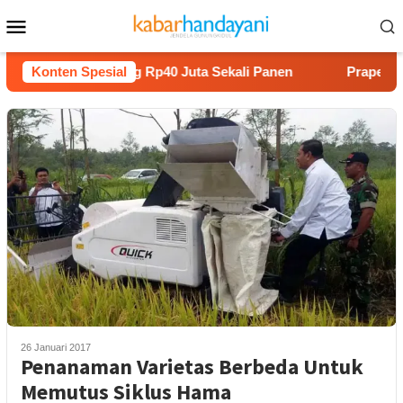
Loncat
Menu
ke
Mobile
konten
m Melon Untung Rp40 Juta Sekali Panen
Konten Spesial
Praperadilan Ra
26 Januari 2017
Penanaman Varietas Berbeda Untuk
Memutus Siklus Hama