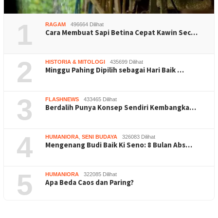
1
RAGAM
496664 Dilihat
Cara Membuat Sapi Betina Cepat Kawin Sec…
2
HISTORIA & MITOLOGI
435699 Dilihat
Minggu Pahing Dipilih sebagai Hari Baik …
3
FLASHNEWS
433465 Dilihat
Berdalih Punya Konsep Sendiri Kembangka…
4
HUMANIORA
,
SENI BUDAYA
326083 Dilihat
Mengenang Budi Baik Ki Seno: 8 Bulan Abs…
5
HUMANIORA
322085 Dilihat
Apa Beda Caos dan Paring?