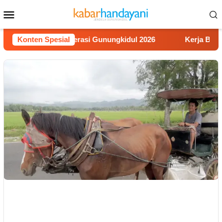
Loncat
Menu
ke
Mobile
konten
omba Video Literasi Gunungkidul 2026
Konten Spesial
Kerja Buruh Bang