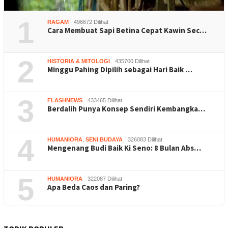
1
RAGAM
496672 Dilihat
Cara Membuat Sapi Betina Cepat Kawin Sec…
2
HISTORIA & MITOLOGI
435700 Dilihat
Minggu Pahing Dipilih sebagai Hari Baik …
3
FLASHNEWS
433465 Dilihat
Berdalih Punya Konsep Sendiri Kembangka…
4
HUMANIORA
,
SENI BUDAYA
326083 Dilihat
Mengenang Budi Baik Ki Seno: 8 Bulan Abs…
5
HUMANIORA
322087 Dilihat
Apa Beda Caos dan Paring?