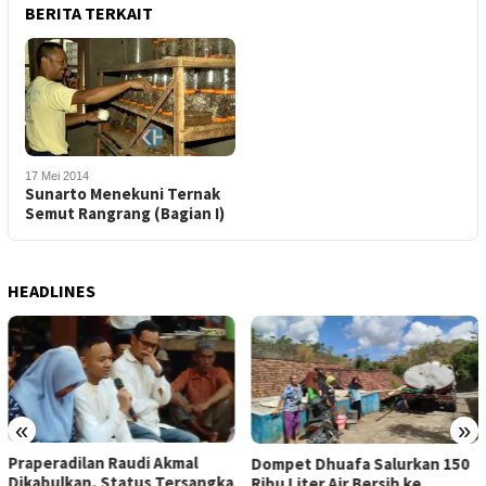
BERITA TERKAIT
17 Mei 2014
Sunarto Menekuni Ternak
Semut Rangrang (Bagian I)
HEADLINES
«
»
Praperadilan Raudi Akmal
Dompet Dhuafa Salurkan 150
Dikabulkan, Status Tersangka
Ribu Liter Air Bersih ke