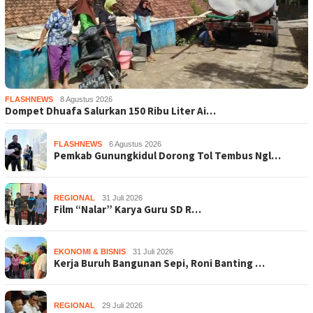
FLASHNEWS
8 Agustus 2026
Dompet Dhuafa Salurkan 150 Ribu Liter Ai…
FLASHNEWS
6 Agustus 2026
Pemkab Gunungkidul Dorong Tol Tembus Ngl…
REGIONAL
31 Juli 2026
Film “Nalar” Karya Guru SD R…
EKONOMI & BISNIS
31 Juli 2026
Kerja Buruh Bangunan Sepi, Roni Banting …
REGIONAL
29 Juli 2026