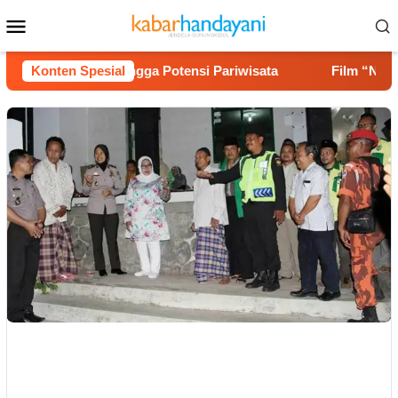
Loncat
Menu
ke
Mobile
konten
ses Jalan hingga Potensi Pariwisata
Konten Spesial
Film “Nalar” Kar