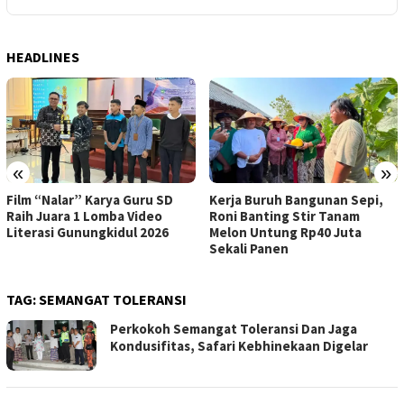
HEADLINES
«
»
Kerja Buruh Bangunan Sepi,
ASI Lancar, Ibu Lebih Tenang:
Roni Banting Stir Tanam
RSUD Wonosari Dampingi Ibu
Melon Untung Rp40 Juta
Hamil dan Menyusui
Sekali Panen
TAG:
SEMANGAT TOLERANSI
Perkokoh Semangat Toleransi Dan Jaga
Kondusifitas, Safari Kebhinekaan Digelar