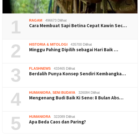
1
RAGAM
496673 Dilihat
Cara Membuat Sapi Betina Cepat Kawin Sec…
2
HISTORIA & MITOLOGI
435700 Dilihat
Minggu Pahing Dipilih sebagai Hari Baik …
3
FLASHNEWS
433465 Dilihat
Berdalih Punya Konsep Sendiri Kembangka…
4
HUMANIORA
,
SENI BUDAYA
326084 Dilihat
Mengenang Budi Baik Ki Seno: 8 Bulan Abs…
5
HUMANIORA
322089 Dilihat
Apa Beda Caos dan Paring?